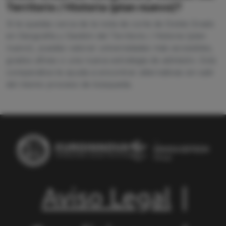
Territorio / Historia (plan nuevo)?
Si te quedas cerca de la nota de corte de Doble Grado
en Geografía y Gestión del Territorio / Historia (plan
nuevo), puedes valorar universidades más accesibles,
grados afines o una nueva estrategia de admisión. Esta
comparativa te ayuda a encontrar alternativas sin salir
del mismo proceso de búsqueda.
Aviso Legal
|