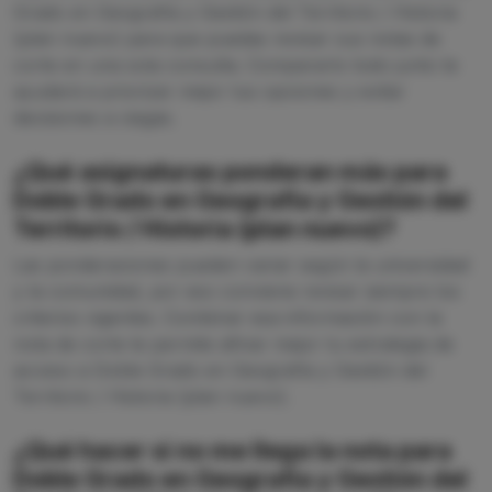
Grado en Geografía y Gestión del Territorio / Historia
(plan nuevo) para que puedas revisar sus notas de
corte en una sola consulta. Compararlo todo junto te
ayudará a priorizar mejor tus opciones y evitar
decisiones a ciegas.
¿Qué asignaturas ponderan más para
Doble Grado en Geografía y Gestión del
Territorio / Historia (plan nuevo)?
Las ponderaciones pueden variar según la universidad
y la comunidad, por eso conviene revisar siempre los
criterios vigentes. Combinar esa información con la
nota de corte te permite afinar mejor tu estrategia de
acceso a Doble Grado en Geografía y Gestión del
Territorio / Historia (plan nuevo).
¿Qué hacer si no me llega la nota para
Doble Grado en Geografía y Gestión del