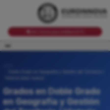
Notas de corte por Comunidades Autónomas
Buscador
Notas de corte por grado
Notas de corte por ramas universitarias
Ver Cursos para créditos ECTS
Inicio
Doble Grado en Geografía y Gestión del Territorio /
Historia (plan nuevo)
Grados en Doble Grado
en Geografía y Gestión