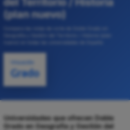
del Territorio / Historia
(plan nuevo)
Compara las notas de corte de Doble Grado en
Geografía y Gestión del Territorio / Historia (plan
nuevo) en todas las universidades de España
TITULACIÓN
Grado
Universidades que ofrecen Doble
Grado en Geografía y Gestión del