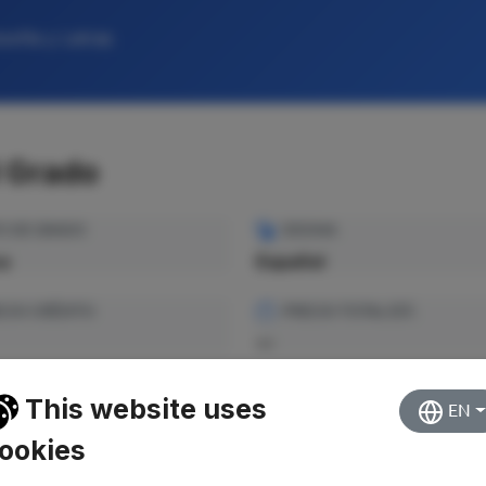
sofía y Letras
l Grado
O DE GRADO
IDIOMA
ca
Español
CIO CRÉDITO
PRECIO TOTAL EST.
—
This website uses
EN
ookies