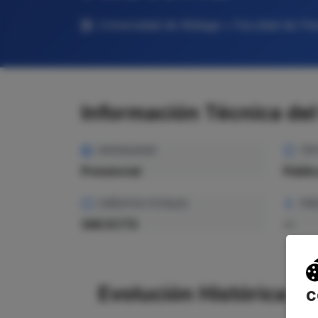
Universidad de Málaga • Facultad de Filo
Información Técnica de
MODALIDAD
TIP
Presencial
Públi
CRÉDITOS TOTALES
PRE
348 ECTS
—
Evolución Histórica
c