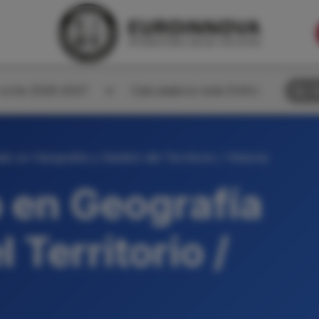
corte 2026-2027
Calculadora nota EVAU
B
o en Geografía y Gestión del Territorio / Historia
 en Geografía
 Territorio /