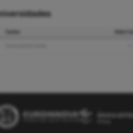
niversidades
Centro
Nota Co
Universidad de Sevilla
—