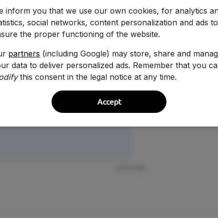
 inform you that we use our own cookies, for analytics a
atistics, social networks, content personalization and ads t
sure the proper functioning of the website.
ur
partners
(including Google) may store, share and mana
ur data to deliver personalized ads. Remember that you c
Curso
odify
this consent in the legal notice at any time.
2025-2026
Accept
2024-2025