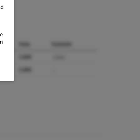
nd
o
ge
an
Nota
Variación
5.000
0.00%
5.000
—