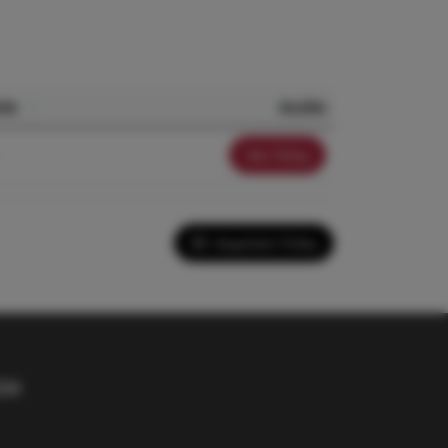
rte
Acción
Ver ficha
Imprimir Ficha