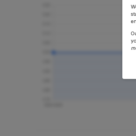
We
st
en
O
yo
m