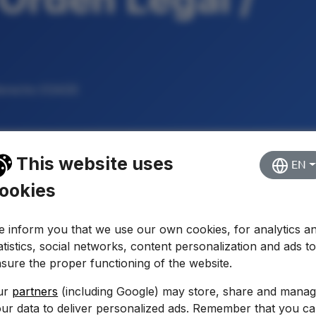
 Derecho ESADE
This website uses
EN
l Grado
ookies
O DE GRADO
IDIOMA
 inform you that we use our own cookies, for analytics a
da
Español
atistics, social networks, content personalization and ads t
sure the proper functioning of the website.
CIO CRÉDITO
PRECIO TOTAL EST.
—
ur
partners
(including Google) may store, share and mana
ur data to deliver personalized ads. Remember that you c