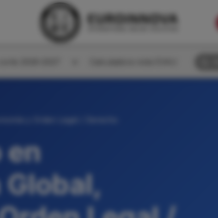
corte 2026-2027
Calculadora nota EVAU
B
nomía y Orden Legal / Derecho
 en
Global,
Orden Legal /