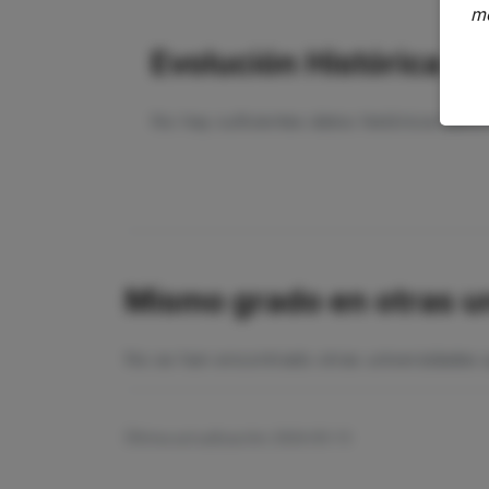
m
Evolución Histórica
No hay suficientes datos históricos par
Mismo grado en otras u
No se han encontrado otras universidades q
Última actualización: 2026-05-13