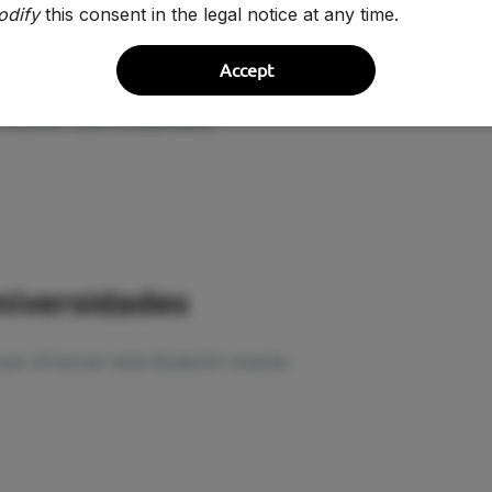
odify
this consent in the legal notice at any time.
Accept
a mostrar una comparativa.
niversidades
ue ofrezcan esta titulación exacta.