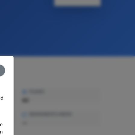
PLAZAS
nd
60
o
RENDIMIENTO MEDIO
—
ge
an