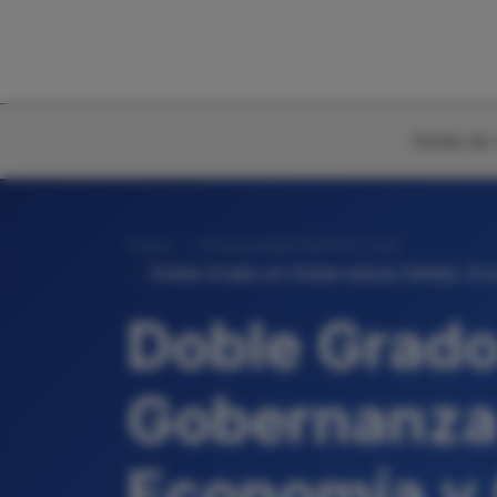
Notas de 
Inicio
Universidad Ramón Llull
Doble Grado en Gobernanza Global, Eco
Doble Grado
Gobernanza 
Economía y 