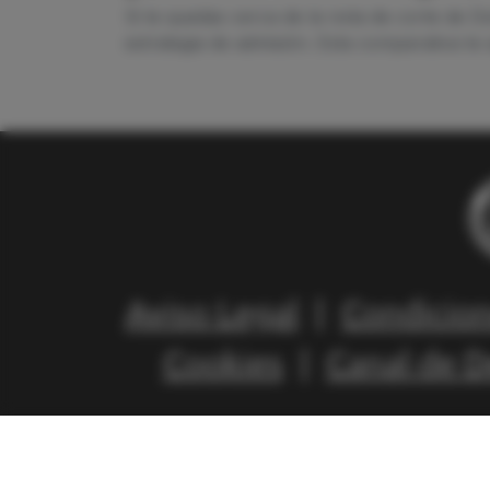
Si te quedas cerca de la nota de corte de 
estrategia de admisión. Esta comparativa te
Aviso Legal
|
Condicion
Cookies
|
Canal de 
© 2004 / 2026 - E