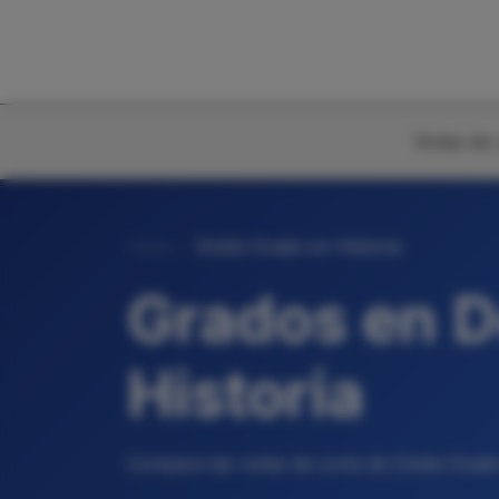
Notas de 
Inicio
Doble Grado en Historia
Grados en D
Historia
Compara las notas de corte de Doble Grado 