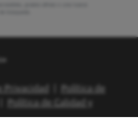
accesibles, grados afines o una nueva
 de búsqueda.
e Privacidad
|
Política de
|
Política de Calidad y
rechos reservados.