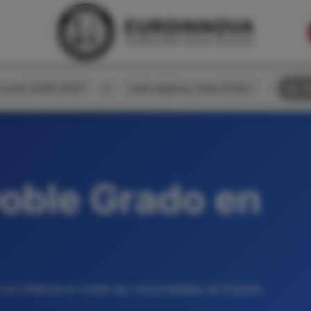
corte 2026-2027
Calculadora nota EVAU
B
oble Grado en
en Historia en todas las universidades de España