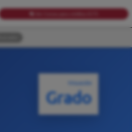
Ver Cursos para créditos ECTS
uscador
TITULACIÓN
Grado