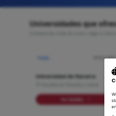
Universidades que ofrec
Compara las notas de corte y elige tu futur
NOTA CORTE
Privada
—
Universidad de Navarra
c
Facultad de Filosofía y Letras
We
Ver Detalles
st
en