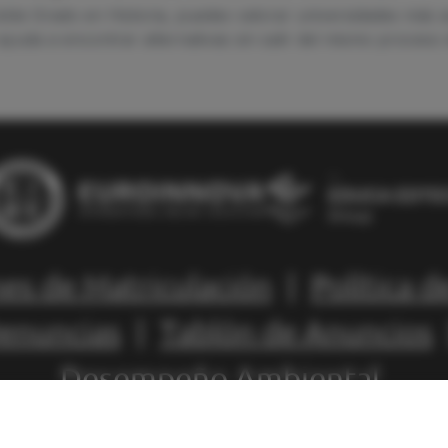
Doble Grado en Historia, puedes valorar universidades más 
 ayuda a encontrar alternativas sin salir del mismo proceso
es de Matriculación
|
Política d
Denuncias
|
Tablón de Anuncios
Desempeño Ambiental
uroinnova International Online Education S.L Todos los de