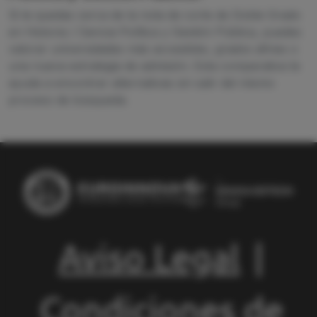
Si te quedas cerca de la nota de corte de Doble Grado
en Historia / Ciencia Política y Gestión Pública, puedes
valorar universidades más accesibles, grados afines o
una nueva estrategia de admisión. Esta comparativa te
ayuda a encontrar alternativas sin salir del mismo
proceso de búsqueda.
Aviso Legal
|
Condiciones de