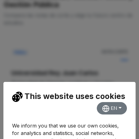
Gestión Pública
Compara las notas de corte y elige tu futuro centro de
estudios.
NOTA CORTE
Pública
—
Universidad Rey Juan Carlos
Facultad de Ciencias Jurídicas y Sociales.
Campus de Fuenlabrada
This website uses cookies
EN
Ver Detalles
We inform you that we use our own cookies,
for analytics and statistics, social networks,