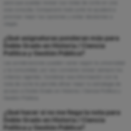
para que puedas revisar sus notas de corte en una
sola consulta. Compararlo todo junto te ayudará a
priorizar mejor tus opciones y evitar decisiones a
ciegas.
¿Qué asignaturas ponderan más para
Doble Grado en Historia / Ciencia
Política y Gestión Pública?
Las ponderaciones pueden variar según la universidad
y la comunidad, por eso conviene revisar siempre los
criterios vigentes. Combinar esa información con la
nota de corte te permite afinar mejor tu estrategia de
acceso a Doble Grado en Historia / Ciencia Política y
Gestión Pública.
¿Qué hacer si no me llega la nota para
Doble Grado en Historia / Ciencia
Política y Gestión Pública?