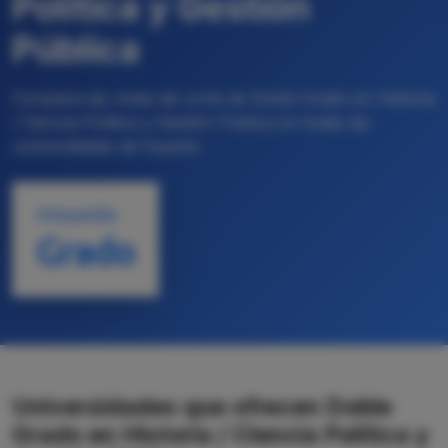
Política y Gestión
Pública
Compara las notas de corte de Doble Grado en Historia
/ Ciencia Política y Gestión Pública en todas las
universidades de España
TITULACIÓN
Grado
Universidades que ofrecen Doble
Grado en Historia / Ciencia Política y