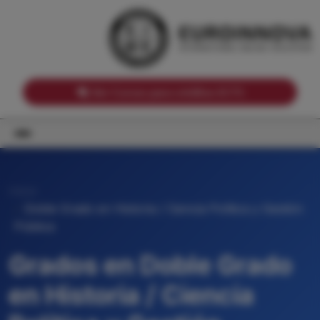
Notas de corte por Comunidades Autónomas
Buscador
Notas de corte por grado
Notas de corte por ramas universitarias
Ver Cursos para créditos ECTS
Inicio
Doble Grado en Historia / Ciencia Política y Gestión
Pública
Grados en Doble Grado
en Historia / Ciencia