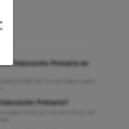
o
ge
an
ia / Educación Primaria en
emanda de 2026-2027. En esta página puedes
r.
 Educación Primaria?
e puedas revisar sus notas de corte en una
egas.