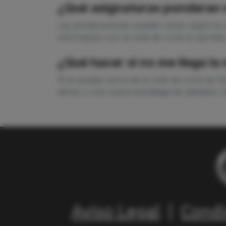
¿Qué asignaturas ponderan m
Las ponderaciones pueden variar según la u
información con la nota de corte te permite
¿Qué hacer si no me llega la
Si te quedas cerca de la nota de corte de D
afines o una nueva estrategia de admisión. 
Aviso Legal
|
Condi