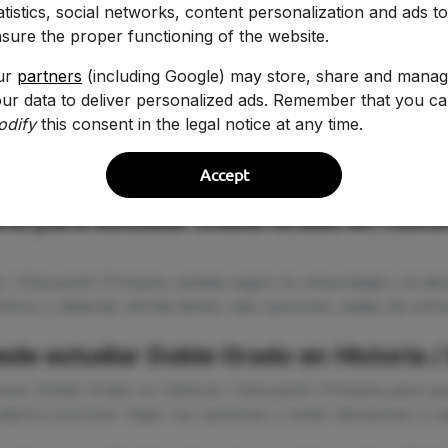
atistics, social networks, content personalization and ads t
sure the proper functioning of the website.
ur
partners
(including Google) may store, share and mana
ur data to deliver personalized ads. Remember that you c
odify
this consent in the legal notice at any time.
Accept
ta para estudiar Doble Grado en Histor
a / Educación Primaria cambia según la universidad y la d
tros y detectar dónde tienes más opciones reales de entra
ede estudiar Doble Grado en Historia /
ecen Doble Grado en Historia / Educación Primaria para qu
ará a priorizar mejor tus opciones y evitar decisiones a ci