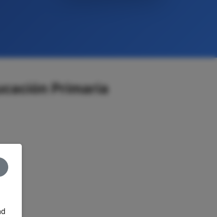
ucación Primaria
nd