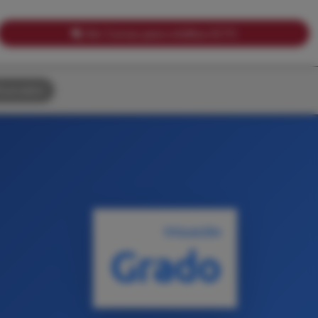
Ver Cursos para créditos ECTS
uscador
TITULACIÓN
Grado