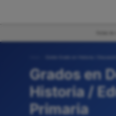
Notas de 
Inicio
Doble Grado en Historia / Educació
Grados en D
Historia / E
Primaria