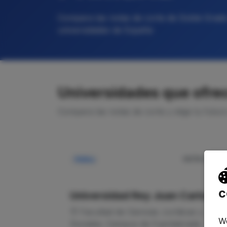
Compara las notas de corte de Doble Grado 
universidades de España
Universidades que ofrec
Compara las notas de corte y elige tu futur
NOTA CORTE
Pública
—
c
Universidad Rey Juan Carlos
Facultad de Ciencias Jurídicas y
We
Sociales. Campus de Fuenlabrada