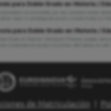
ás para Doble Grado en Historia / Ed
niversidad y la comunidad, por eso conviene revisar siempr
 afinar mejor tu estrategia de acceso a Doble Grado en Hist
 nota para Doble Grado en Historia / E
oble Grado en Historia / Educación Primaria, puedes valor
Esta comparativa te ayuda a encontrar alternativas sin sal
ciones de Matriculación
|
Po