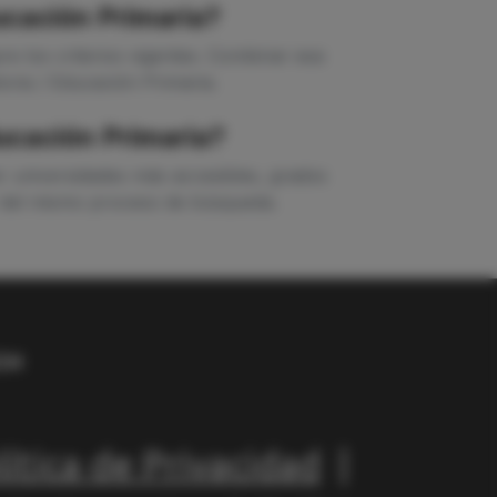
ucación Primaria?
e los criterios vigentes. Combinar esa
oria / Educación Primaria.
ducación Primaria?
ar universidades más accesibles, grados
ir del mismo proceso de búsqueda.
lítica de Privacidad
|