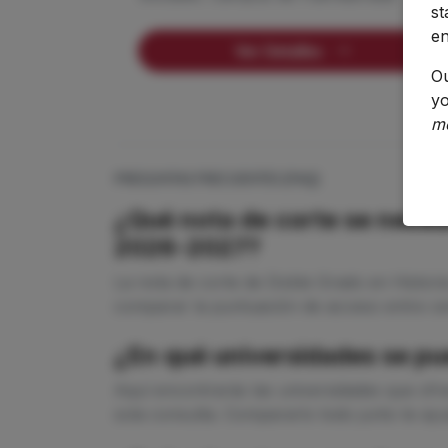
st
en
Ver Detalles
O
yo
m
PREGUNTAS FRECUENTES (FAQ)
¿Qué nota de corte se necesi
2026-2027?
La nota de corte de Doble Grado en Histori
comparar la puntuación de acceso entre cen
¿En qué universidades se pu
Aquí encontrarás las universidades que ofr
sola consulta. Compararlo todo junto te ayud