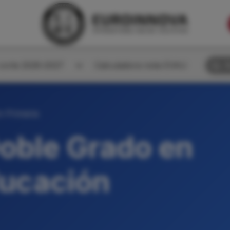
corte 2026-2027
Calculadora nota EVAU
B
n Primaria
oble Grado en
ducación