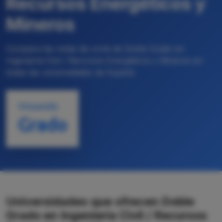
Recursos Energéticos y
Mineros
Compara las notas de corte de Doble Grado en
Ingeniería Civil / Recursos Energéticos y Mineros en
todas las universidades de España
TITULACIÓN
Grado
Universidades que ofrecen Doble
Grado en Ingeniería Civil / Recursos