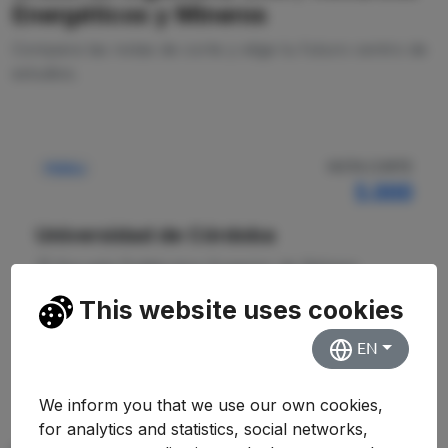
Energéticos y Mineros
Compara las notas de corte y elige tu futuro centro de
estudios.
NOTA CORTE
Pública
5.000
Universidad de Córdoba
Escuela Politécnica Superior de Bélmez
This website uses cookies
Ver Detalles
EN
We inform you that we use our own cookies,
for analytics and statistics, social networks,