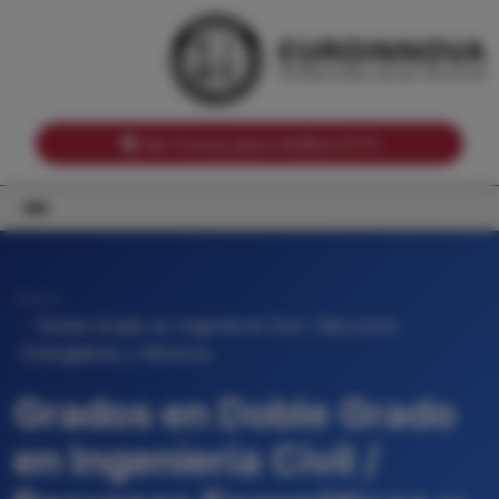
Notas de corte por Comunidades Autónomas
Buscador
Notas de corte por grado
Notas de corte por ramas universitarias
Ver Cursos para créditos ECTS
Inicio
Doble Grado en Ingeniería Civil / Recursos
Energéticos y Mineros
Grados en Doble Grado
en Ingeniería Civil /