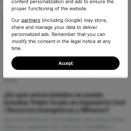
content personalization and ads to ensure the
PREGUNTAS FRECUENTES (FAQ)
proper functioning of the website.
¿Qué nota de corte se necesita para
estudiar Doble Grado en Ingeniería Civil
Our
partners
(including Google) may store,
share and manage your data to deliver
/ Recursos Energéticos y Mineros en
personalized ads. Remember that you can
2026-2027?
modify
this consent in the legal notice at any
La nota de corte de Doble Grado en Ingeniería Civil /
time.
Recursos Energéticos y Mineros cambia según la
universidad y la demanda de 2026-2027. En esta página
Accept
puedes comparar la puntuación de acceso entre
centros y detectar dónde tienes más opciones reales de
entrar.
¿En qué universidades se puede
estudiar Doble Grado en Ingeniería Civil
/ Recursos Energéticos y Mineros?
Aquí encontrarás las universidades que ofrecen Doble
Grado en Ingeniería Civil / Recursos Energéticos y