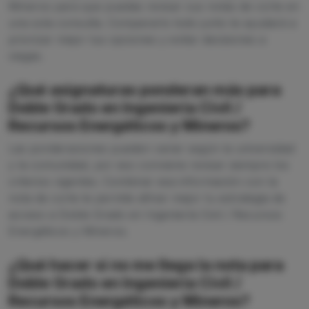
Mineros para que puedas revisar sus notas de corte en
una sola consulta. Compararlo todo junto te ayudará a
priorizar mejor tus opciones y evitar decisiones a
ciegas.
¿Qué asignaturas ponderan más para
Doble Grado en Ingeniería Civil /
Recursos Energéticos y Mineros?
Las ponderaciones pueden variar según la universidad
y la comunidad, por eso conviene revisar siempre los
criterios vigentes. Combinar esa información con la
nota de corte te permite afinar mejor tu estrategia de
acceso a Doble Grado en Ingeniería Civil / Recursos
Energéticos y Mineros.
¿Qué hacer si no me llega la nota para
Doble Grado en Ingeniería Civil /
Recursos Energéticos y Mineros?