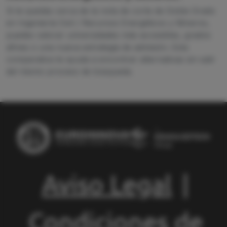
Si te quedas cerca de la nota de corte de Doble Grado
en Ingeniería Civil / Recursos Energéticos y Mineros,
puedes valorar universidades más accesibles, grados
afines o una nueva estrategia de admisión. Esta
comparativa te ayuda a encontrar alternativas sin salir
del mismo proceso de búsqueda.
Aviso Legal
|
Condiciones de