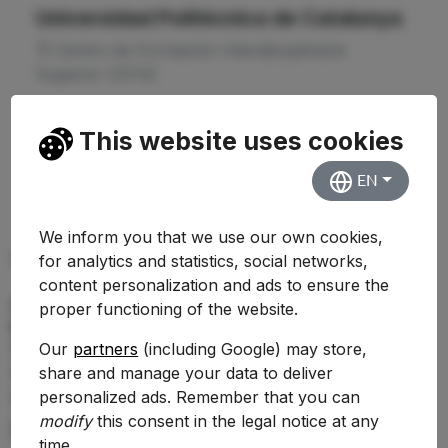
Universidad Politécnica de Catalunya
Centro de Formación Interdisciplinaria
Superior (CFIS)
Ver Detalles
This website uses cookies
EN
We inform you that we use our own cookies,
for analytics and statistics, social networks,
PREGUNTAS FRECUENTES (FAQ)
content personalization and ads to ensure the
¿Qué nota de corte se necesita para
proper functioning of the website.
estudiar Doble Grado en Ingeniería de
Tecnologías y Servicios de
Our
partners
(including Google) may store,
share and manage your data to deliver
Telecomunicación / Ingeniería en
personalized ads. Remember that you can
Tecnologías Aeroespaciales en 2026-
modify
this consent in the legal notice at any
2027?
time.