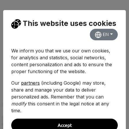
NOTA CORTE
Pública
This website uses cookies
—
EN
Universidad Politécnica de Catalunya
Escuela de Ingeniería de Barcelona Este
We inform you that we use our own cookies,
(EEBE)
for analytics and statistics, social networks,
content personalization and ads to ensure the
Ver Detalles
proper functioning of the website.
Our
partners
(including Google) may store,
share and manage your data to deliver
personalized ads. Remember that you can
modify
this consent in the legal notice at any
PREGUNTAS FRECUENTES (FAQ)
time.
¿Qué nota de corte se necesita para
estudiar Doble Grado en Ingeniería
Accept