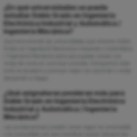
¿En qué universidades se puede
estudiar Doble Grado en Ingeniería
Electrónica Industrial y Automática /
Ingeniería Mecánica?
Aquí encontrarás las universidades que ofrecen Doble
Grado en Ingeniería Electrónica Industrial y Automática
/ Ingeniería Mecánica para que puedas revisar sus
notas de corte en una sola consulta. Compararlo todo
junto te ayudará a priorizar mejor tus opciones y evitar
decisiones a ciegas.
¿Qué asignaturas ponderan más para
Doble Grado en Ingeniería Electrónica
Industrial y Automática / Ingeniería
Mecánica?
Las ponderaciones pueden variar según la universidad
y la comunidad, por eso conviene revisar siempre los