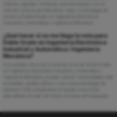
criterios vigentes. Combinar esa información con la
nota de corte te permite afinar mejor tu estrategia de
acceso a Doble Grado en Ingeniería Electrónica
Industrial y Automática / Ingeniería Mecánica.
¿Qué hacer si no me llega la nota para
Doble Grado en Ingeniería Electrónica
Industrial y Automática / Ingeniería
Mecánica?
Si te quedas cerca de la nota de corte de Doble Grado
en Ingeniería Electrónica Industrial y Automática /
Ingeniería Mecánica, puedes valorar universidades más
accesibles, grados afines o una nueva estrategia de
admisión. Esta comparativa te ayuda a encontrar
alternativas sin salir del mismo proceso de búsqueda.