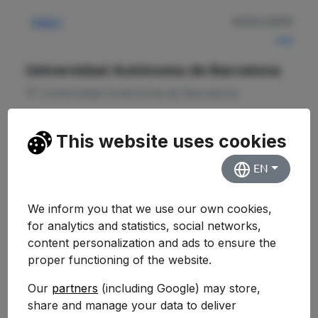
NOTA CORTE
Pública
—
Universidad Autónoma de Barcelona
Universidad Autónoma de Barcelona
Ver Detalles
This website uses cookies
EN
NOTA CORTE
We inform you that we use our own cookies,
Pública
—
for analytics and statistics, social networks,
content personalization and ads to ensure the
Universidad Politécnica de Catalunya
proper functioning of the website.
Escuela de Ingeniería de Barcelona Este
Our
partners
(including Google) may store,
(EEBE)
share and manage your data to deliver