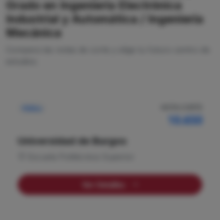
Grado en Ingeniería Electrónica
Industrial y Automática / Ingeniería
Mecánica
Compara las notas de corte y elige tu futuro centro de
estudios.
NOTA CORTE
Pública
10.650
Universidad de Burgos
Escuela Politécnica Superior
Ver Detalles