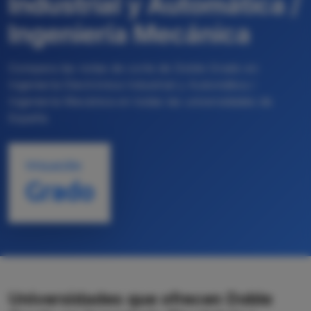
Industrial y Automática /
Ingeniería Mecánica
Compara las notas de corte de Doble Grado en
Ingeniería Electrónica Industrial y Automática /
Ingeniería Mecánica en todas las universidades de
España
TITULACIÓN
Grado
Universidades que ofrecen Doble