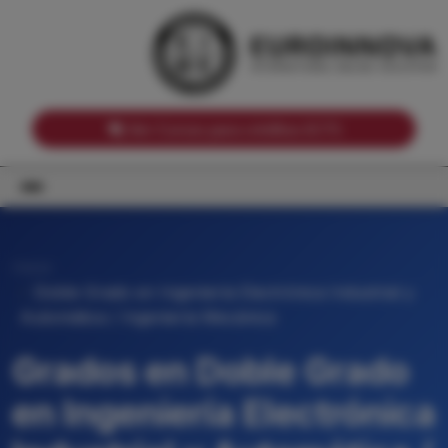
Notas de corte por Comunidades Autónomas
Buscador
Notas de corte por grado
Notas de corte por ramas universitarias
Ver Cursos para créditos ECTS
Inicio
Doble Grado en Ingeniería Electrónica Industrial y
Automática / Ingeniería Mecánica
Grados en Doble Grado
en Ingeniería Electrónica