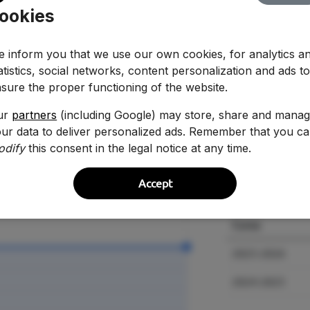
ookies
CIO CRÉDITO
PRECIO TOTAL EST.
—
 inform you that we use our own cookies, for analytics a
atistics, social networks, content personalization and ads t
sure the proper functioning of the website.
ur
partners
(including Google) may store, share and mana
ur data to deliver personalized ads. Remember that you c
odify
this consent in the legal notice at any time.
Accept
Curso
2025-2026
2024-2025