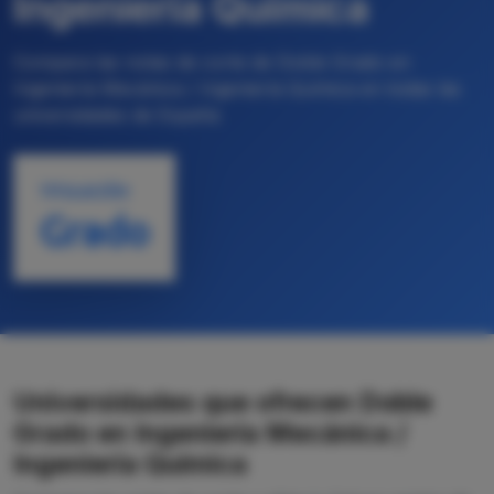
Ingeniería Química
Compara las notas de corte de Doble Grado en
Ingeniería Mecánica / Ingeniería Química en todas las
universidades de España
TITULACIÓN
Grado
Universidades que ofrecen Doble
Grado en Ingeniería Mecánica /
Ingeniería Química