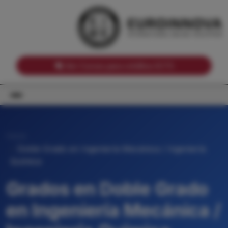
Notas de corte por Comunidades Autónomas
Buscador
Notas de corte por grado
Notas de corte por ramas universitarias
Ver Cursos para créditos ECTS
Inicio
Doble Grado en Ingeniería Mecánica / Ingeniería
Química
Grados en Doble Grado
en Ingeniería Mecánica /