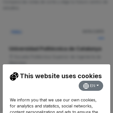
Compara las notas de corte y elige tu futuro centro de
estudios.
NOTA CORTE
Pública
—
Universidad Politécnica de Catalunya
Escuela Politécnica Superior de Ingeniería de
Manresa
This website uses cookies
Ver Detalles
EN
We inform you that we use our own cookies,
for analytics and statistics, social networks,
PREGUNTAS FRECUENTES (FAQ)
content personalization and ads to ensure the