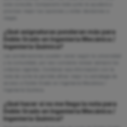
sola consulta. Compararlo todo junto te ayudará a
priorizar mejor tus opciones y evitar decisiones a
ciegas.
¿Qué asignaturas ponderan más para
Doble Grado en Ingeniería Mecánica /
Ingeniería Química?
Las ponderaciones pueden variar según la universidad
y la comunidad, por eso conviene revisar siempre los
criterios vigentes. Combinar esa información con la
nota de corte te permite afinar mejor tu estrategia de
acceso a Doble Grado en Ingeniería Mecánica /
Ingeniería Química.
¿Qué hacer si no me llega la nota para
Doble Grado en Ingeniería Mecánica /
Ingeniería Química?