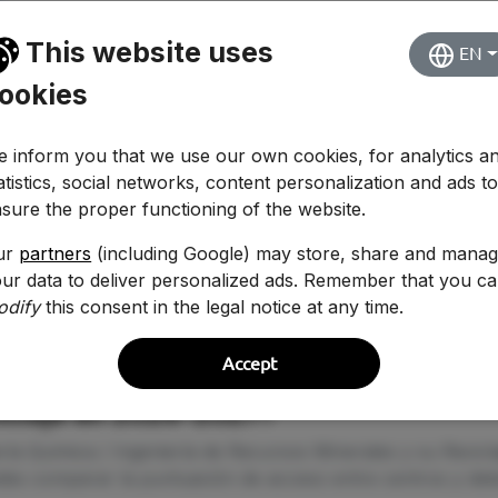
This website uses
EN
ookies
 inform you that we use our own cookies, for analytics a
atistics, social networks, content personalization and ads t
sure the proper functioning of the website.
ur
partners
(including Google) may store, share and mana
ur data to deliver personalized ads. Remember that you c
odify
this consent in the legal notice at any time.
Accept
ta para estudiar Doble Grado en Ingeni
ciclaje en 2026-2027?
ía Química / Ingeniería de Recursos Minerales y su Recicla
es comparar la puntuación de acceso entre centros y dete