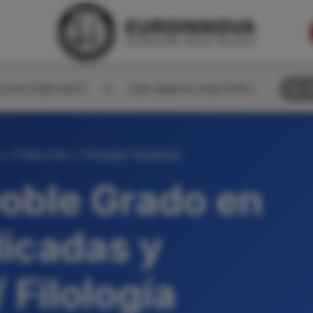
corte 2026-2027
Calculadora nota EVAU
B
 Traducción / Filología Hispánica
oble Grado en
icadas y
 Filología