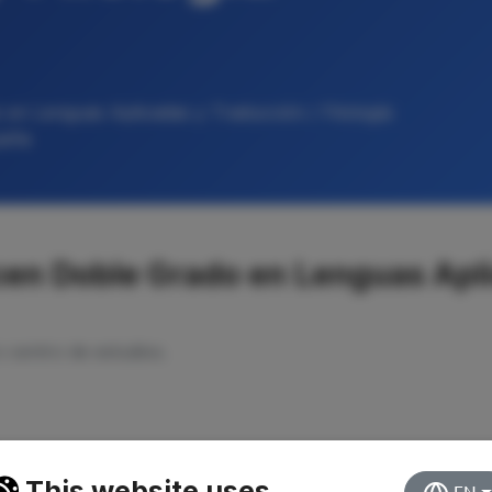
en Lenguas Aplicadas y Traducción / Filología
paña
cen Doble Grado en Lenguas Apli
o centro de estudios.
This website uses