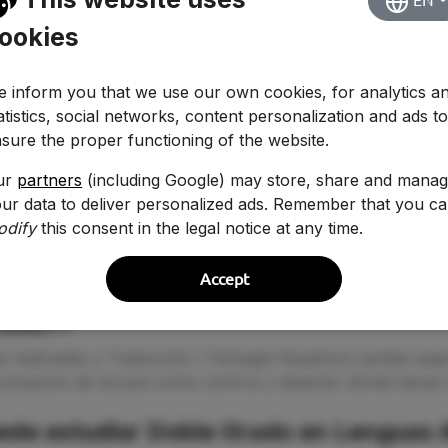
EN
ookies
 inform you that we use our own cookies, for analytics a
atistics, social networks, content personalization and ads t
sure the proper functioning of the website.
ur
partners
(including Google) may store, share and mana
ur data to deliver personalized ads. Remember that you c
odify
this consent in the legal notice at any time.
Accept
ita para estudiar Doble Grado en Leng
-2027?
 Aplicadas y Traducción / Filología Hispánica cambia segú
ntuación de acceso entre centros y detectar dónde tienes 
ede estudiar Doble Grado en Lenguas A