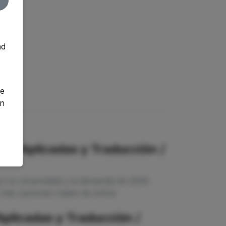
nd
o
ge
an
uas Aplicadas y Traducción /
n la universidad y la demanda de 2026-
más opciones reales de entrar.
plicadas y Traducción /