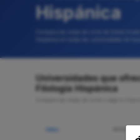
Hispánica
Compara las notas de corte de Doble Grado 
Hispánica en todas las universidades de Es
Universidades que ofre
Filología Hispánica
Compara las notas de corte y elige tu futur
NOTA CORTE
Pública
—