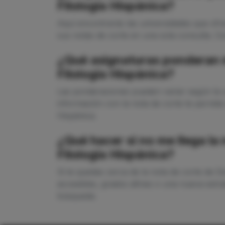
Filología Hispánica?
Aquí encontrarás las universidades que ofr
sus notas de corte en una sola consulta. Co
¿Qué asignaturas ponderan 
Filología Hispánica?
Las ponderaciones pueden variar según la u
información con la nota de corte te permite
Hispánica.
¿Qué hacer si no me llega la
Filología Hispánica?
Si te quedas cerca de la nota de corte de 
accesibles, grados afines o una nueva estra
búsqueda.