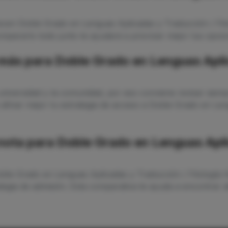
ecen Doble Grado en Lenguas Aplicadas y Traducción / Fil
mpararlo todo junto te ayudará a priorizar mejor tus opcion
más para Doble Grado en Lenguas Apli
niversidad y la comunidad, por eso conviene revisar siempr
 afinar mejor tu estrategia de acceso a Doble Grado en Len
 nota para Doble Grado en Lenguas Apl
Doble Grado en Lenguas Aplicadas y Traducción / Filología 
tegia de admisión. Esta comparativa te ayuda a encontrar al