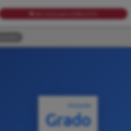
Ver Cursos para créditos ECTS
uscador
TITULACIÓN
Grado