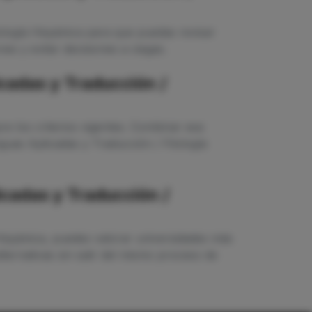
ología Hispánica para que puedas revisar
es y evitar decisiones a ciegas.
cadas y Traducción /
e los criterios vigentes. Combinar esa
guas Aplicadas y Traducción / Filología
icadas y Traducción /
Hispánica, puedes valorar universidades más
ternativas sin salir del mismo proceso de