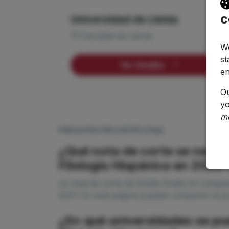
c
Universidad de Lleida
Facultad de Letras
We
st
Ver Detalles
en
O
yo
m
PREGUNTAS FRECUENTES (FAQ)
¿Qué nota de corte se neces
Filología Hispánica en 2026
La nota de corte de Doble Grado en Lenguas
2027. En esta página puedes comparar la pu
¿En qué universidades se pu