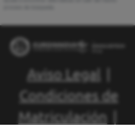
ayuda a encontrar alternativas sin salir del mismo
proceso de búsqueda.
Aviso Legal
|
Condiciones de
Matriculación
|