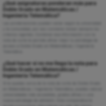
¿Qué asignaturas ponderan más para
Doble Grado en Matemáticas /
Ingeniería Telemática?
Las ponderaciones pueden variar según la universidad
y la comunidad, por eso conviene revisar siempre los
criterios vigentes. Combinar esa información con la
nota de corte te permite afinar mejor tu estrategia de
acceso a Doble Grado en Matemáticas / Ingeniería
Telemática.
¿Qué hacer si no me llega la nota para
Doble Grado en Matemáticas /
Ingeniería Telemática?
Si te quedas cerca de la nota de corte de Doble Grado
en Matemáticas / Ingeniería Telemática, puedes valorar
universidades más accesibles, grados afines o una
nueva estrategia de admisión. Esta comparativa te