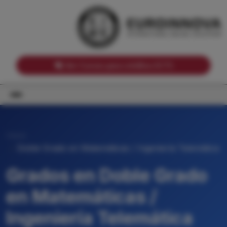
Notas de corte por Comunidades Autónomas
Buscador
Notas de corte por grado
Notas de corte por ramas universitarias
Ver Cursos para créditos ECTS
Inicio
Doble Grado en Matemáticas / Ingeniería Telemática
Grados en Doble Grado
en Matemáticas /
Ingeniería Telemática