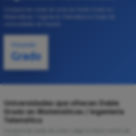
Compara las notas de corte de Doble Grado en
Matemáticas / Ingeniería Telemática en todas las
universidades de España
TITULACIÓN
Grado
Universidades que ofrecen Doble
Grado en Matemáticas / Ingeniería
Telemática
Compara las notas de corte y elige tu futuro centro de