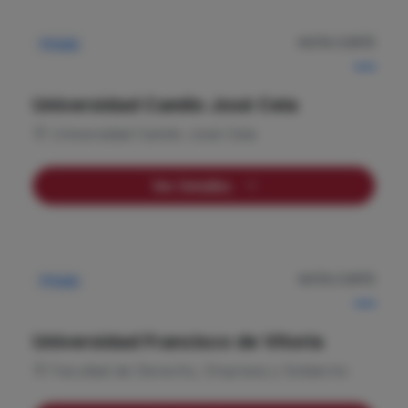
NOTA CORTE
Privada
—
Universidad Camilo José Cela
Universidad Camilo José Cela
Ver Detalles
NOTA CORTE
Privada
—
Universidad Francisco de Vitoria
Facultad de Derecho, Empresa y Gobierno