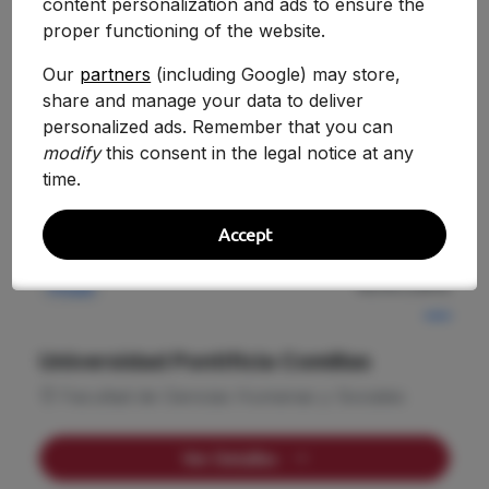
—
content personalization and ads to ensure the
proper functioning of the website.
Universidad Loyola Andalucía
Our
partners
(including Google) may store,
Facultad de Ciencias Sociales, Jurídicas y de
share and manage your data to deliver
la Educación (Sede de Córdoba)
personalized ads. Remember that you can
modify
this consent in the legal notice at any
Ver Detalles
time.
Accept
NOTA CORTE
Privada
—
Universidad Pontificia Comillas
Facultad de Ciencias Humanas y Sociales
Ver Detalles