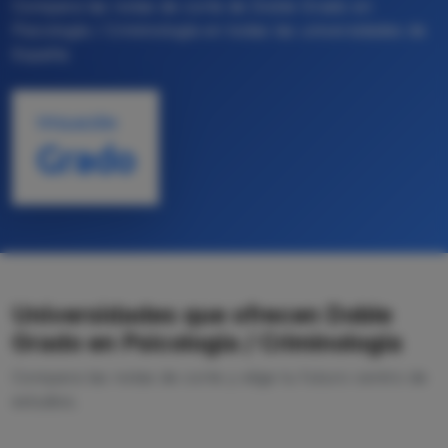
Compara las notas de corte de Doble Grado en
Psicología / Criminología en todas las universidades de
España
TITULACIÓN
Grado
Universidades que ofrecen Doble
Grado en Psicología / Criminología
Compara las notas de corte y elige tu futuro centro de
estudios.