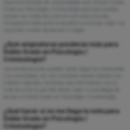
Aquí encontrarás las universidades que ofrecen Doble
Grado en Psicología / Criminología para que puedas
revisar sus notas de corte en una sola consulta.
Compararlo todo junto te ayudará a priorizar mejor tus
opciones y evitar decisiones a ciegas.
¿Qué asignaturas ponderan más para
Doble Grado en Psicología /
Criminología?
Las ponderaciones pueden variar según la universidad
y la comunidad, por eso conviene revisar siempre los
criterios vigentes. Combinar esa información con la
nota de corte te permite afinar mejor tu estrategia de
acceso a Doble Grado en Psicología / Criminología.
¿Qué hacer si no me llega la nota para
Doble Grado en Psicología /
Criminología?