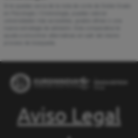
Si te quedas cerca de la nota de corte de Doble Grado
en Psicología / Criminología, puedes valorar
universidades más accesibles, grados afines o una
nueva estrategia de admisión. Esta comparativa te
ayuda a encontrar alternativas sin salir del mismo
proceso de búsqueda.
Aviso Legal