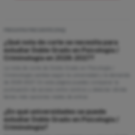
PREGUNTAS FRECUENTES (FAQ)
¿Qué nota de corte se necesita para
estudiar Doble Grado en Psicología /
Criminología en 2026-2027?
La nota de corte de Doble Grado en Psicología /
Criminología cambia según la universidad y la demanda
de 2026-2027. En esta página puedes comparar la
puntuación de acceso entre centros y detectar dónde
tienes más opciones reales de entrar.
¿En qué universidades se puede
estudiar Doble Grado en Psicología /
Criminología?