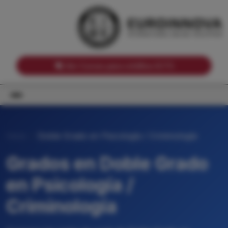
Notas de corte por Comunidades Autónomas
Buscador
Notas de corte por grado
Notas de corte por ramas universitarias
Ver Cursos para créditos ECTS
Inicio
Doble Grado en Psicología / Criminología
Grados en Doble Grado
en Psicología /
Criminología