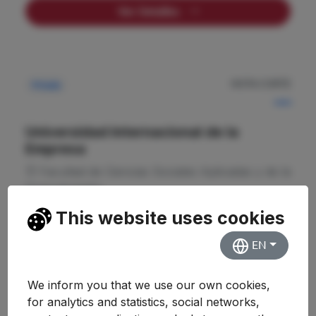
Ver Detalles
NOTA CORTE
Privada
—
Universidad Internacional de la
Empresa
Facultad de Ciencias Sociales Aplicadas y de la
Comunicación
This website uses cookies
Ver Detalles
EN
We inform you that we use our own cookies,
for analytics and statistics, social networks,
NOTA CORTE
Privada