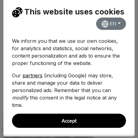
NOTA CORTE
Privada
This website uses cookies
—
EN
Universidad Cardenal Herrera-CEU
Facultad de Humanidades y Ciencias de la
We inform you that we use our own cookies,
Comunicación
for analytics and statistics, social networks,
content personalization and ads to ensure the
Ver Detalles
proper functioning of the website.
Our
partners
(including Google) may store,
share and manage your data to deliver
personalized ads. Remember that you can
modify
this consent in the legal notice at any
PREGUNTAS FRECUENTES (FAQ)
time.
¿Qué nota de corte se necesita para
Accept
estudiar Doble Grado en Publicidad y
Relaciones Públicas / Comunicación