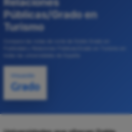
Relaciones
Públicas/Grado en
Turismo
Compara las notas de corte de Doble Grado en
Publicidad y Relaciones Públicas/Grado en Turismo en
todas las universidades de España
TITULACIÓN
Grado