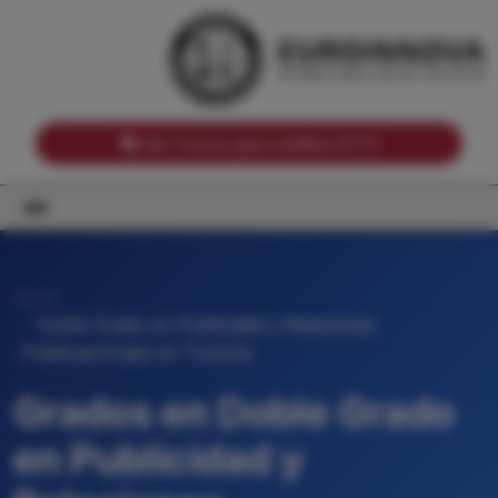
Notas de corte por Comunidades Autónomas
Buscador
Notas de corte por grado
Notas de corte por ramas universitarias
Ver Cursos para créditos ECTS
Inicio
Doble Grado en Publicidad y Relaciones
Públicas/Grado en Turismo
Grados en Doble Grado
en Publicidad y