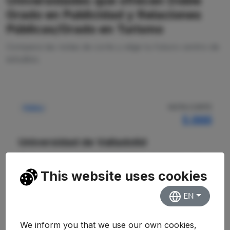
Universidades que ofrecen Doble
Grado en Publicidad y Relaciones
Públicas/Grado en Turismo
Compara las notas de corte y elige tu futuro centro de
estudios.
NOTA CORTE
Pública
5.000
Universidad de Valladolid
Facultad de Ciencias Sociales, Jurídicas y de
la Comunicación
This website uses cookies
EN
Ver Detalles
We inform you that we use our own cookies,