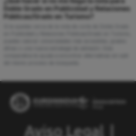
¿Qué hacer si no me llega la nota para
Doble Grado en Publicidad y Relaciones
Públicas/Grado en Turismo?
Si te quedas cerca de la nota de corte de Doble Grado
en Publicidad y Relaciones Públicas/Grado en Turismo,
puedes valorar universidades más accesibles, grados
afines o una nueva estrategia de admisión. Esta
comparativa te ayuda a encontrar alternativas sin salir
del mismo proceso de búsqueda.
Aviso Legal
|