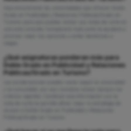
Aquí encontrarás las universidades que ofrecen Doble
Grado en Publicidad y Relaciones Públicas/Grado en
Turismo para que puedas revisar sus notas de corte en
una sola consulta. Compararlo todo junto te ayudará a
priorizar mejor tus opciones y evitar decisiones a
ciegas.
¿Qué asignaturas ponderan más para
Doble Grado en Publicidad y Relaciones
Públicas/Grado en Turismo?
Las ponderaciones pueden variar según la universidad
y la comunidad, por eso conviene revisar siempre los
criterios vigentes. Combinar esa información con la
nota de corte te permite afinar mejor tu estrategia de
acceso a Doble Grado en Publicidad y Relaciones
Públicas/Grado en Turismo.