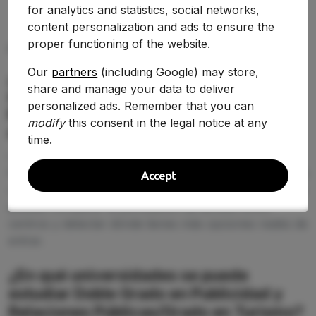
for analytics and statistics, social networks,
content personalization and ads to ensure the
proper functioning of the website.
PREGUNTAS FRECUENTES (FAQ)
Our
partners
(including Google) may store,
¿Qué nota de corte se necesita para
share and manage your data to deliver
estudiar Doble Grado en Publicidad y
personalized ads. Remember that you can
Relaciones Públicas/Grado en Turismo
modify
this consent in the legal notice at any
en 2026-2027?
time.
La nota de corte de Doble Grado en Publicidad y
Relaciones Públicas/Grado en Turismo cambia según la
Accept
universidad y la demanda de 2026-2027. En esta página
puedes comparar la puntuación de acceso entre
centros y detectar dónde tienes más opciones reales de
entrar.
¿En qué universidades se puede
estudiar Doble Grado en Publicidad y
Relaciones Públicas/Grado en Turismo?