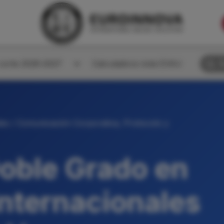
corte 2026-2027
Calculadora nota EVAU
B
les / Comunicación Corporativa, Protocolo y
oble Grado en
Internacionales