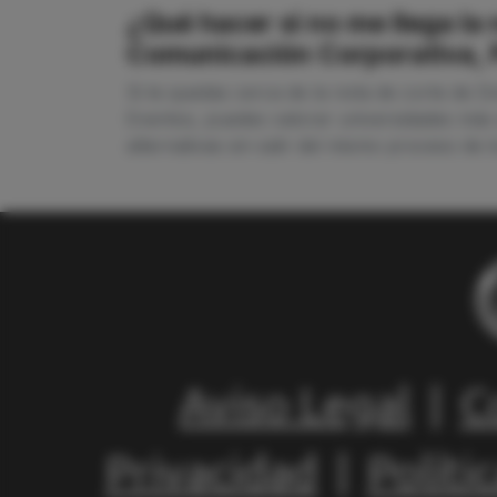
¿Qué hacer si no me llega la
Comunicación Corporativa, 
Si te quedas cerca de la nota de corte de 
Eventos, puedes valorar universidades más 
alternativas sin salir del mismo proceso de
Aviso Legal
|
C
Privacidad
|
Políti