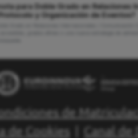
 nota para Doble Grado en Relaciones I
Protocolo y Organización de Eventos?
Doble Grado en Relaciones Internacionales / Comunicación 
accesibles, grados afines o una nueva estrategia de admis
 búsqueda.
ondiciones de Matricula
ca de Cookies
|
Canal de