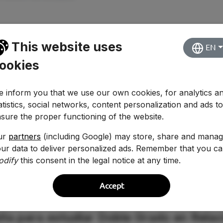
This website uses
EN
ookies
 inform you that we use our own cookies, for analytics a
atistics, social networks, content personalization and ads t
sure the proper functioning of the website.
ur
partners
(including Google) may store, share and mana
ur data to deliver personalized ads. Remember that you c
odify
this consent in the legal notice at any time.
Accept
ta para estudiar Doble Grado en Relac