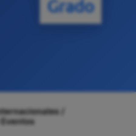
Grado
ternacionales /
 Eventos