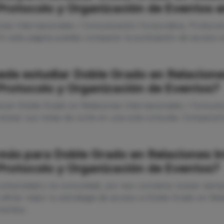
Protocolo y Organización de Eventos
ones Internacionales / Comunicación Corporativa, Protoco
En esta página puedes comparar la puntuación de acceso e
ede estudiar Doble Grado en Relaciones
Protocolo y Organización de Eventos?
recen Doble Grado en Relaciones Internacionales / Comunic
visar sus notas de corte en una sola consulta. Compararlo
ás para Doble Grado en Relaciones In
Protocolo y Organización de Eventos?
niversidad y la comunidad, por eso conviene revisar siempr
e afinar mejor tu estrategia de acceso a Doble Grado en Re
ventos.