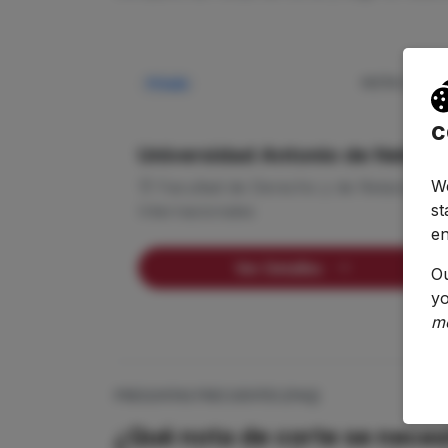
NOTA CORTE
Privada
—
c
Universidad Antonio de Nebrija
We
Facultad de Derecho y de Relaciones
st
Internacionales
en
Ver Detalles
O
yo
m
PREGUNTAS FRECUENTES (FAQ)
¿Qué nota de corte se necesi