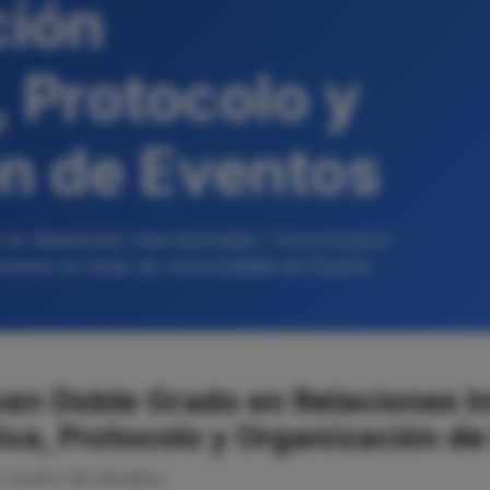
ción
 Protocolo y
n de Eventos
 en Relaciones Internacionales / Comunicación
ventos en todas las universidades de España
en Doble Grado en Relaciones In
va, Protocolo y Organización de
o centro de estudios.