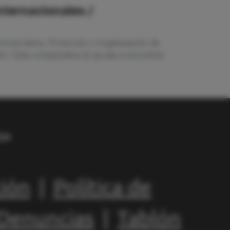
nternacionales /
Corporativa, Protocolo y Organización de
ión. Esta comparativa te ayuda a encontrar
ción
|
Política de
 Denuncias
|
Tablón