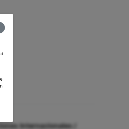
nd
o
ge
an
iones Internacionales /