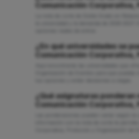
Comunicación Corporativa, 
La nota de corte de Doble Grado en Relaci
la universidad y la demanda de 2026-2027. 
opciones reales de entrar.
¿En qué universidades se pu
Comunicación Corporativa, 
Aquí encontrarás las universidades que of
Organización de Eventos para que puedas re
tus opciones y evitar decisiones a ciegas.
¿Qué asignaturas ponderan m
Comunicación Corporativa, 
Las ponderaciones pueden variar según la u
información con la nota de corte te permit
Corporativa, Protocolo y Organización de E