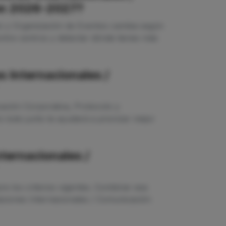
 en 2026-2027?
lo y Organización de Eventos cambia según
ntre centros y detectar dónde tienes más
 Internacionales /
ación Corporativa, Protocolo y
 todo junto te ayudará a priorizar mejor
ternacionales /
e los criterios vigentes. Combinar esa
laciones Internacionales / Comunicación