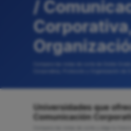
/ Comunica
Corporativa,
Organizació
Compara las notas de corte de Doble Grado
Corporativa, Protocolo y Organización de E
Universidades que ofrec
Comunicación Corporati
Compara las notas de corte y elige tu futur