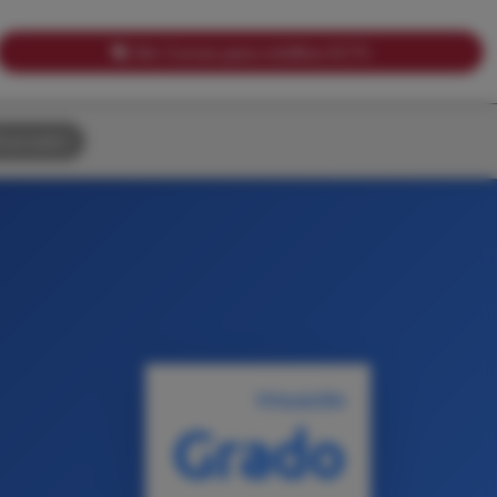
Ver Cursos para créditos ECTS
uscador
TITULACIÓN
Grado