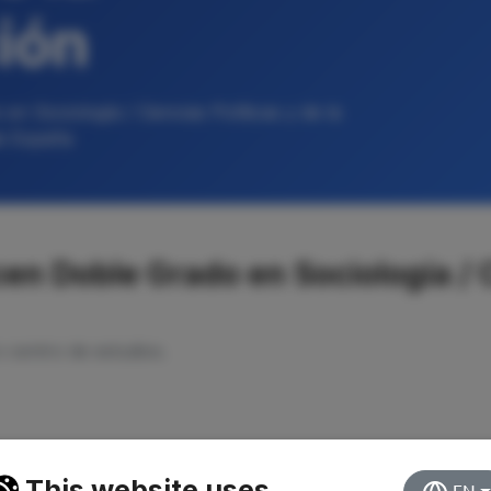
ión
n Sociología / Ciencias Políticas y de la
de España
n Doble Grado en Sociología / Ci
o centro de estudios.
This website uses