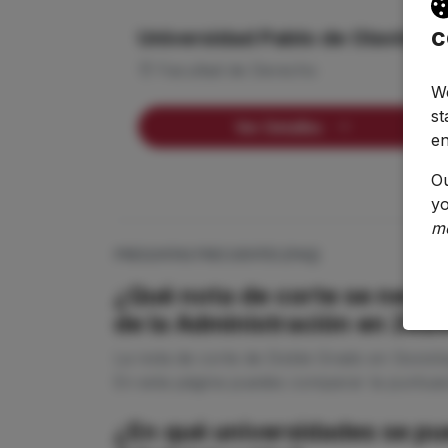
c
Universidad Pablo de Olavide
Facultad de Derecho
We
st
Ver Detalles
en
O
yo
m
PREGUNTAS FRECUENTES (FAQ)
¿Qué nota de corte se necesi
de la Administración en 20
La nota de corte de Doble Grado en Sociolog
En esta página puedes comparar la puntuaci
¿En qué universidades se pue