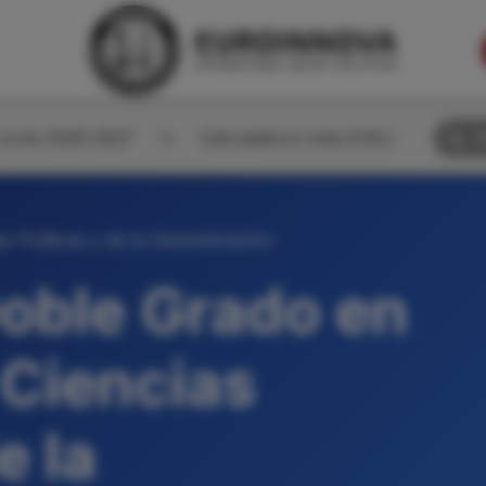
corte 2026-2027
Calculadora nota EVAU
B
s Políticas y de la Administración
oble Grado en
 Ciencias
e la