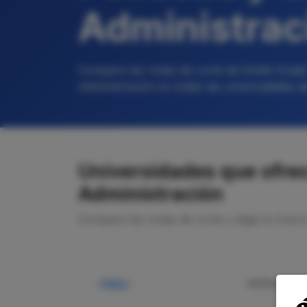
Administrac
Compara las notas de corte de Doble Grado e
Administración en todas las universidades 
Universidades que ofrece
Administración
Compara las notas de corte y elige tu futur
NOTA CORTE
Pública
—