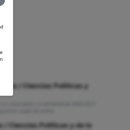
nd
o
ge
an
ogía / Ciencias Políticas y
n la universidad y la demanda de 2026-2027.
ciones reales de entrar.
/ Ciencias Políticas y de la