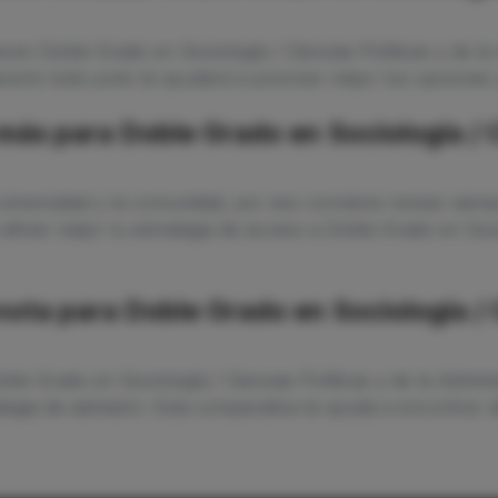
cen Doble Grado en Sociología / Ciencias Políticas y de la
arlo todo junto te ayudará a priorizar mejor tus opciones y
s para Doble Grado en Sociología / Ci
niversidad y la comunidad, por eso conviene revisar siempr
afinar mejor tu estrategia de acceso a Doble Grado en Socio
nota para Doble Grado en Sociología / C
oble Grado en Sociología / Ciencias Políticas y de la Admin
tegia de admisión. Esta comparativa te ayuda a encontrar al