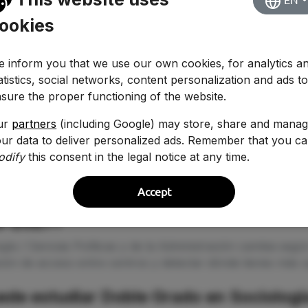
EN
ookies
 inform you that we use our own cookies, for analytics a
atistics, social networks, content personalization and ads t
sure the proper functioning of the website.
ur
partners
(including Google) may store, share and mana
ur data to deliver personalized ads. Remember that you c
odify
this consent in the legal notice at any time.
Accept
ta para estudiar Doble Grado en Sociol
26-2027?
ía / Ciencias Políticas y de la Administración cambia segú
ón de acceso entre centros y detectar dónde tienes más op
de estudiar Doble Grado en Sociología 