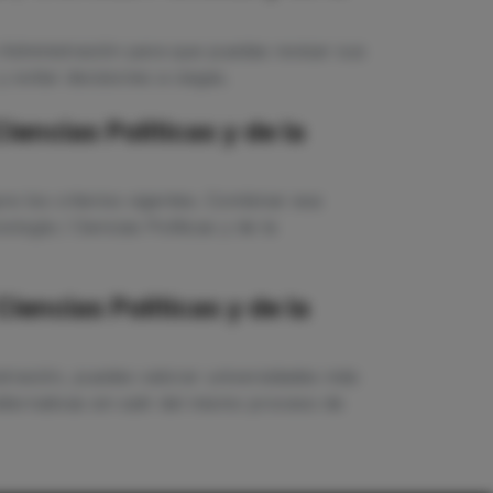
 Administración para que puedas revisar sus
 evitar decisiones a ciegas.
encias Políticas y de la
e los criterios vigentes. Combinar esa
logía / Ciencias Políticas y de la
iencias Políticas y de la
istración, puedes valorar universidades más
ternativas sin salir del mismo proceso de