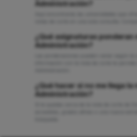
Administración?
Aquí encontrarás las universidades que ofre
notas de corte en una sola consulta. Compar
¿Qué asignaturas ponderan má
Administración?
Las ponderaciones pueden variar según la u
información con la nota de corte te permite 
Administración.
¿Qué hacer si no me llega la 
Administración?
Si te quedas cerca de la nota de corte de D
accesibles, grados afines o una nueva estra
búsqueda.