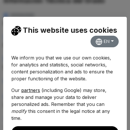
Información Técnica del Grado
MODALIDAD
Presencial
This website uses cookies
TIPO DE GRADO
EN
Pública
We inform you that we use our own cookies,
IDIOMA
for analytics and statistics, social networks,
Español
content personalization and ads to ensure the
proper functioning of the website.
PLAZAS
Our
partners
(including Google) may store,
CRÉDITOS TOTALES
share and manage your data to deliver
personalized ads. Remember that you can
342 ECTS
modify
this consent in the legal notice at any
time.
PRECIO CRÉDITO
—