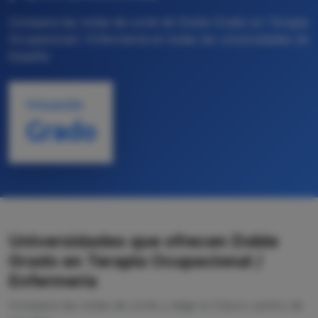
Compara las notas de corte de Doble Grado en Terapia
Ocupacional / Enfermería en todas las universidades de
España
TITULACIÓN
Grado
Universidades que ofrecen Doble
Grado en Terapia Ocupacional /
Enfermería
Compara las notas de corte y elige tu futuro centro de