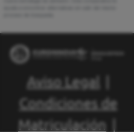
nueva estrategia de admisión. Esta comparativa te
ayuda a encontrar alternativas sin salir del mismo
proceso de búsqueda.
Aviso Legal
|
Condiciones de
Matriculación
|