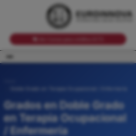
Notas de corte por Comunidades Autónomas
Buscador
Notas de corte por grado
Notas de corte por ramas universitarias
Ver Cursos para créditos ECTS
Inicio
Doble Grado en Terapia Ocupacional / Enfermería
Grados en Doble Grado
en Terapia Ocupacional
/ Enfermería