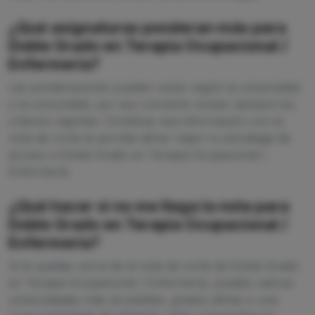
¿Qué asignaturas ponderan más para
Doble Grado en Terapia Ocupacional /
Enfermería?
Las ponderaciones pueden variar según la universidad
y la comunidad, por eso conviene revisar siempre los
criterios vigentes. Combinar esa información con la
nota de corte te permite afinar mejor tu estrategia de
acceso a Doble Grado en Terapia Ocupacional /
Enfermería.
¿Qué hacer si no me llega la nota para
Doble Grado en Terapia Ocupacional /
Enfermería?
Si te quedas cerca de la nota de corte de Doble Grado
en Terapia Ocupacional / Enfermería, puedes valorar
universidades más accesibles, grados afines o una