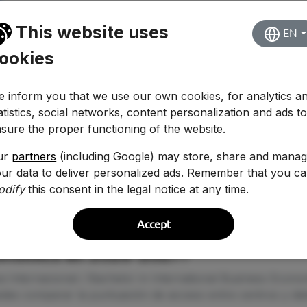
This website uses
EN
ookies
 inform you that we use our own cookies, for analytics a
atistics, social networks, content personalization and ads t
sure the proper functioning of the website.
ur
partners
(including Google) may store, share and mana
ur data to deliver personalized ads. Remember that you c
odify
this consent in the legal notice at any time.
Accept
ita para estudiar Economía de la Empre
Economics en 2026-2027?
 Internacional / Bachelor in International Business Econom
des comparar la puntuación de acceso entre centros y det