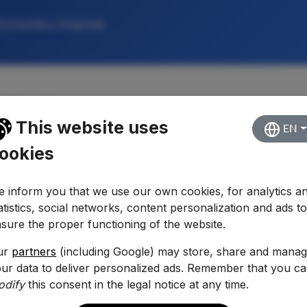
 Economía y Empresa
l Grado
This website uses
EN
O DE GRADO
IDIOMA
ookies
ca
Español
 inform you that we use our own cookies, for analytics a
CIO CRÉDITO
PRECIO TOTAL EST.
atistics, social networks, content personalization and ads t
—
sure the proper functioning of the website.
ur
partners
(including Google) may store, share and mana
ur data to deliver personalized ads. Remember that you c
odify
this consent in the legal notice at any time.