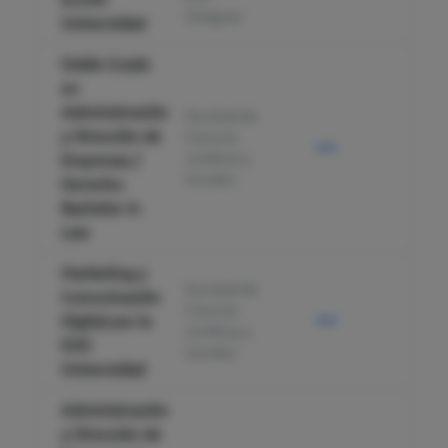
Zaragoza
Universidad
Doble Grado
en
Administración
Facultad de
y Dirección de
Ciencias
—
20
Jurídicas y
Empresas /
Sociales
Derecho-
Bachelor in
Law
Marketing y
Facultad de
Comunicación
Ciencias
—
Digital por la
40
Jurídicas y
ESIC
Sociales
Universidad
Administración
y Dirección de