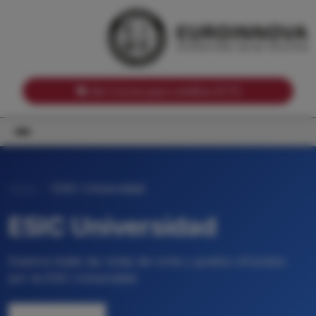
Notas de corte por Comunidades Autónomas
Buscador
Notas de corte por grado
Notas de corte por ramas universitarias
Ver Cursos para créditos ECTS
Inicio
ESIC Universidad
ESIC Universidad
Explora todas las notas de corte y grados ofrecidos
por la ESIC Universidad