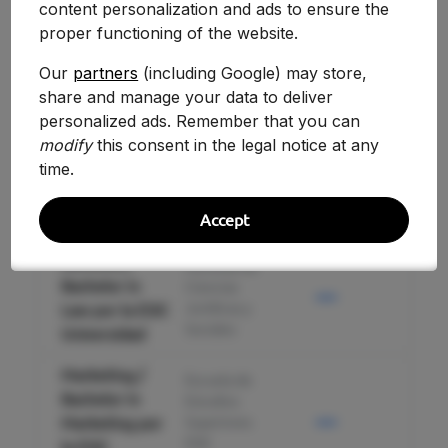
Ciencias
content personalization and ads to ensure the
—
Públicas por la
120
Jurídicas y
proper functioning of the website.
ESIC
Sociales
Universidad
Our
partners
(including Google) may store,
share and manage your data to deliver
Dirección y
personalized ads. Remember that you can
Gestión de
Facultad de
modify
this consent in the legal notice at any
Empresas en el
Ciencias
—
120
time.
Jurídicas y
Ámbito Digital
Sociales
por la ESIC
Accept
Universidad
Derecho /
Facultad de
Bachelor in
Ciencias
—
60
Jurídicas y
Law por la ESIC
Sociales
Universidad
Marketing /
Escuela de
Bachelor in
Estudios
—
Marketing por
Superiores
50
ESIC
la ESIC