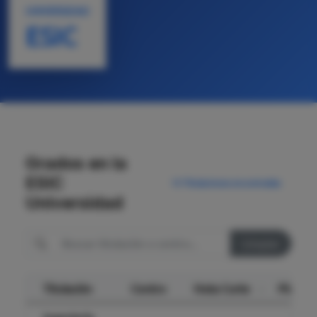
UNIVERSIDAD
ESIC
Grados en la
ESIC
15 Titulaciones encontradas
Universidad
Limpiar
Titulación
Centro
Nota Corte
Plazas