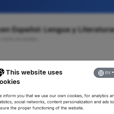
en Español: Lengua y Literatura
o centro de estudios.
This website uses
EN
ookies
 inform you that we use our own cookies, for analytics a
atistics, social networks, content personalization and ads t
sure the proper functioning of the website.