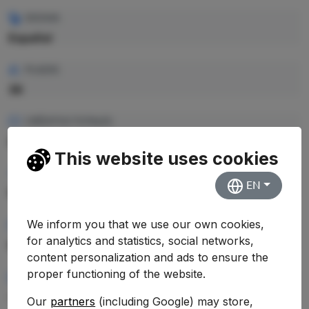
IDIOMA
Español
PLAZAS
36
CRÉDITOS TOTALES
240 ECTS
This website uses cookies
PRECIO CRÉDITO
EN
16.92 €
We inform you that we use our own cookies,
PRECIO TOTAL EST.
for analytics and statistics, social networks,
4.060,80 €
content personalization and ads to ensure the
proper functioning of the website.
RENDIMIENTO MEDIO
—
Our
partners
(including Google) may store,