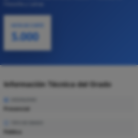
Filosofía y Letras
NOTA DE CORTE
5.000
Información Técnica del Grado
MODALIDAD
Presencial
TIPO DE GRADO
Pública