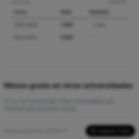
Curso
Nota
Variación
2025-2026
5.000
-17.49%
2024-2025
6.060
—
Mismo grado en otras universidades
No se han encontrado otras universidades que
ofrezcan esta titulación exacta.
Imprimir Ficha
Última actualización: 2026-05-13