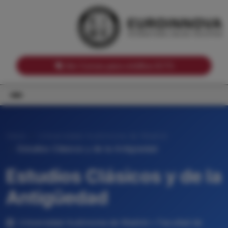
Notas de corte por Comunidades Autónomas
Buscador
Notas de corte por grado
Notas de corte por ramas universitarias
Ver Cursos para créditos ECTS
Inicio
Universidad Autónoma de Madrid
Estudios Clásicos y de la Antigüedad
Estudios Clásicos y de la
Antigüedad
Universidad Autónoma de Madrid • Facultad de