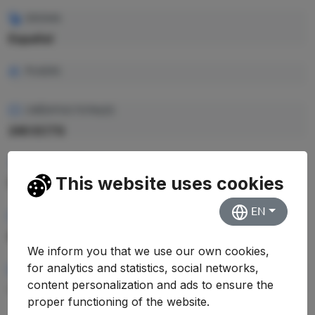
IDIOMA
Español
PLAZAS
CRÉDITOS TOTALES
240 ECTS
PRECIO CRÉDITO
This website uses cookies
17.69 €
EN
PRECIO TOTAL EST.
4.245,60 €
We inform you that we use our own cookies,
for analytics and statistics, social networks,
RENDIMIENTO MEDIO
content personalization and ads to ensure the
—
proper functioning of the website.