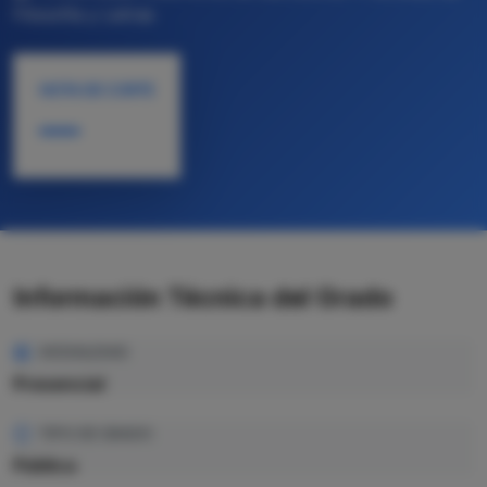
Filosofía y Letras
NOTA DE CORTE
—
Información Técnica del Grado
MODALIDAD
Presencial
TIPO DE GRADO
Pública