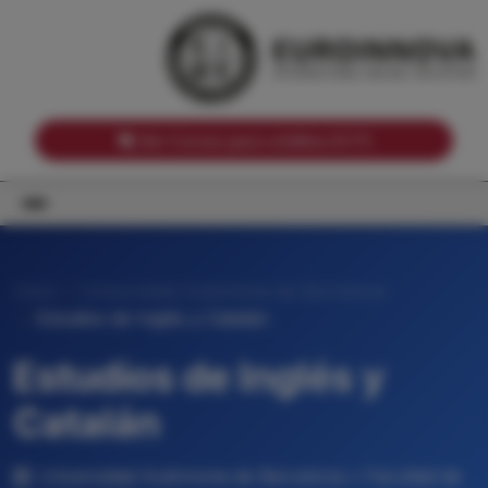
Notas de corte por Comunidades Autónomas
Buscador
Notas de corte por grado
Notas de corte por ramas universitarias
Ver Cursos para créditos ECTS
Inicio
Universidad Autónoma de Barcelona
Estudios de Inglés y Catalán
Estudios de Inglés y
Catalán
Universidad Autónoma de Barcelona • Facultad de