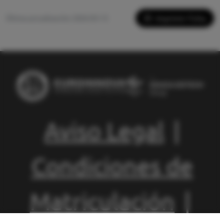
Imprimir Ficha
Última actualización: 2026-05-13
Aviso Legal
|
Condiciones de
Matriculación
|