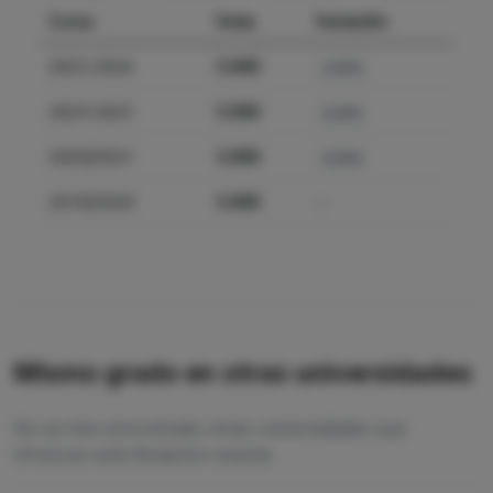
Curso
Nota
Variación
2025-2026
5.000
0.00%
2024-2025
5.000
0.00%
2020/2021
5.000
0.00%
2019/2020
5.000
—
Mismo grado en otras universidades
No se han encontrado otras universidades que
ofrezcan esta titulación exacta.