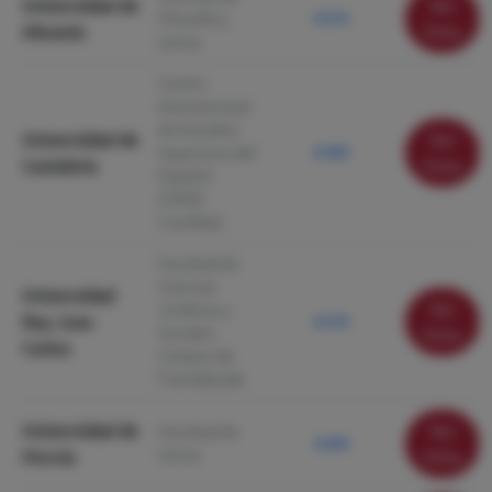
Universidad de
Ver
Filosofía y
9.210
Alicante
ficha
Letras
Centro
Internacional
de Estudios
Universidad de
Ver
Superiores del
6.590
Cantabria
ficha
Español
(CIESE-
Comillas)
Facultad de
Ciencias
Universidad
Ver
Jurídicas y
Rey Juan
6.218
Sociales.
ficha
Carlos
Campus de
Fuenlabrada
Universidad de
Ver
Facultad de
5.640
Letras
Murcia
ficha