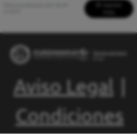
Imprimir
Última actualización: 2021-06-28
21:38:19
Ficha
Aviso Legal
|
Condiciones