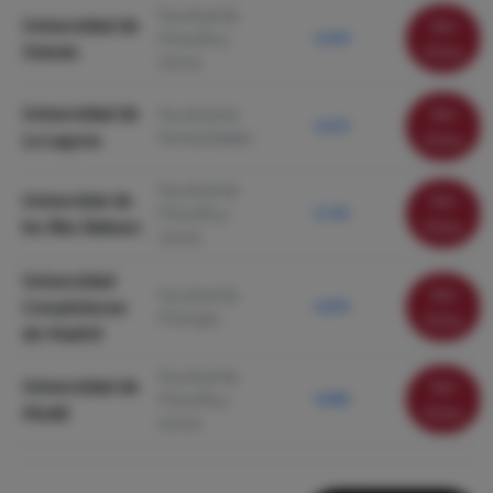
Facultad de
Universidad de
Ver
Filosofía y
5.476
Oviedo
ficha
Letras
Universidad de
Ver
Facultad de
5.273
Humanidades
La Laguna
ficha
Facultad de
Universitat de
Ver
Filosofía y
5.132
les Illes Balears
ficha
Letras
Universidad
Ver
Facultad de
Complutense
5.079
Filología
ficha
de Madrid
Facultad de
Universidad de
Ver
Filosofía y
5.000
Alcalá
ficha
Letras