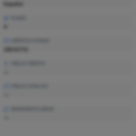
Español
PLAZAS
0
CRÉDITOS TOTALES
240 ECTS
PRECIO CRÉDITO
—
PRECIO TOTAL EST.
—
RENDIMIENTO MEDIO
—