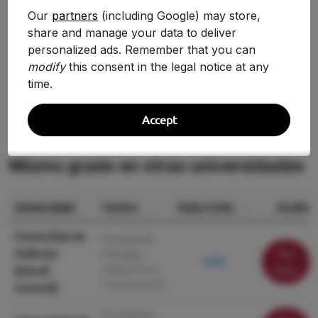
Our
partners
(including Google) may store,
2020/2021
5.380
+7.60%
share and manage your data to deliver
personalized ads. Remember that you can
2019/2020
5.000
—
modify
this consent in the legal notice at any
time.
Accept
Mismo grado en otras universidades
Universidad
Centro
Nota Corte
Acción
Universitat de
Facultad de
València
Ver
Filología,
9.960
Traducción y
(Estudi
ficha
Comunicación
General)
Facultad de