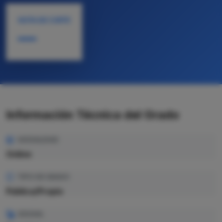
NOTA DE CORTE
—
Información Técnica del Grado
MODALIDAD
Online
TIPO DE GRADO
Pública/Propio
IDIOMA