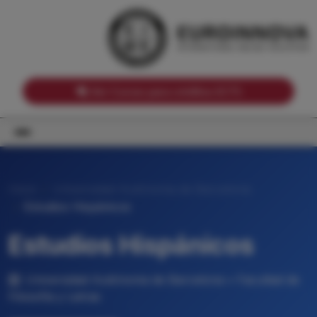
Notas de corte por Comunidades Autónomas
Buscador
Notas de corte por grado
Notas de corte por ramas universitarias
Ver Cursos para créditos ECTS
Inicio
Universidad Autónoma de Barcelona
Estudios Hispánicos
Estudios Hispánicos
Universidad Autónoma de Barcelona • Facultad de
Filosofía y Letras