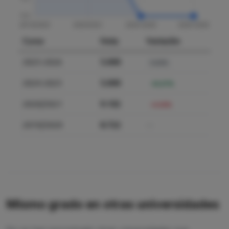
Curso
Nota
Variación
2025-2026
5.000
0.00%
2024-2025
5.000
-45.07%
2020/2021
9.102
+4.36%
2019/2020
8.722
—
Mismo grado en otras universidades