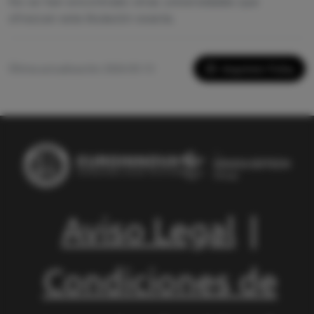
No se han encontrado otras universidades que
ofrezcan esta titulación exacta.
Imprimir Ficha
Última actualización: 2026-05-13
Aviso Legal
|
Condiciones de