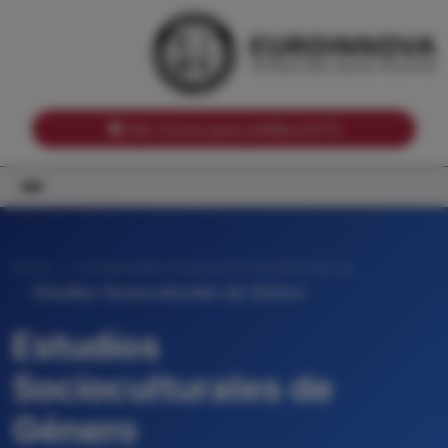
Notas de corte por Comunidades Autónomas
Buscador
Notas de corte por grado
Notas de corte por ramas universitarias
Ver Cursos para créditos ECTS
Inicio
Universidad Autónoma de Barcelona
Estudios Socioculturales de Género
Estudios
Socioculturales de
Género