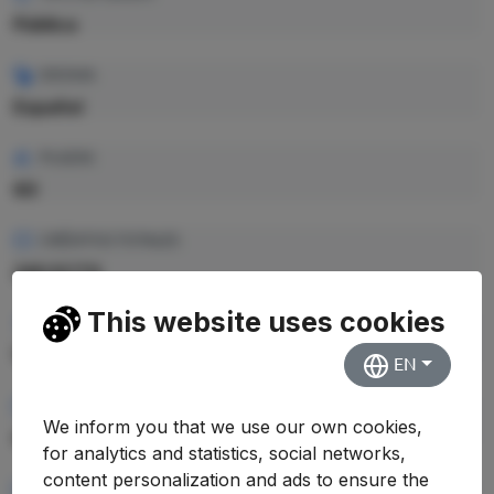
Pública
IDIOMA
Español
PLAZAS
60
CRÉDITOS TOTALES
240 ECTS
This website uses cookies
PRECIO CRÉDITO
17.69 €
EN
PRECIO TOTAL EST.
We inform you that we use our own cookies,
4.245,60 €
for analytics and statistics, social networks,
content personalization and ads to ensure the
RENDIMIENTO MEDIO