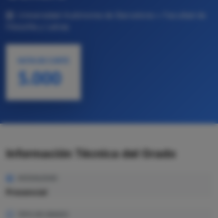
Universidad Autónoma de Barcelona • Facultad de
Filosofía y Letras
NOTA DE CORTE
5.000
Información Técnica del Grado
MODALIDAD
Presencial
TIPO DE GRADO