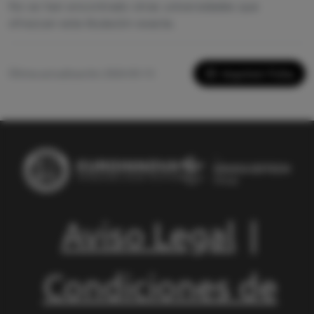
No se han encontrado otras universidades que
ofrezcan esta titulación exacta.
Imprimir Ficha
Última actualización: 2026-05-13
Aviso Legal
|
Condiciones de