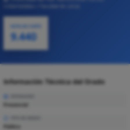
Unibertsitatea • Facultad de Letras
NOTA DE CORTE
9.440
Información Técnica del Grado
MODALIDAD
Presencial
TIPO DE GRADO
Pública