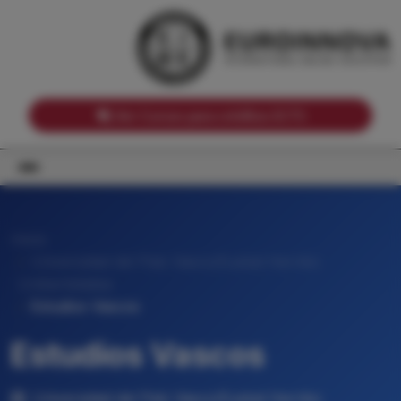
Notas de corte por Comunidades Autónomas
Buscador
Notas de corte por grado
Notas de corte por ramas universitarias
Ver Cursos para créditos ECTS
Inicio
Universidad del País Vasco/Euskal Herriko
Unibertsitatea
Estudios Vascos
Estudios Vascos
Universidad del País Vasco/Euskal Herriko