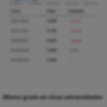
Curso
Nota
Variación
2025-2026
9.440
+2.72%
2024-2025
9.190
+37.91%
2020/2021
6.664
+33.28%
2019/2020
5.000
0.00%
2018/2019
5.000
—
Mismo grado en otras universidades