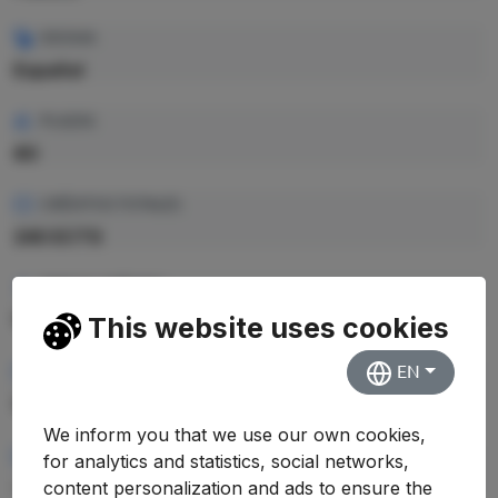
IDIOMA
Español
PLAZAS
80
CRÉDITOS TOTALES
240 ECTS
PRECIO CRÉDITO
13.42 €
This website uses cookies
EN
PRECIO TOTAL EST.
3.220,80 €
We inform you that we use our own cookies,
RENDIMIENTO MEDIO
for analytics and statistics, social networks,
—
content personalization and ads to ensure the