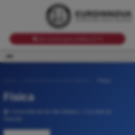
Notas de corte por Comunidades Autónomas
Buscador
Notas de corte por grado
Notas de corte por ramas universitarias
Ver Cursos para créditos ECTS
Inicio
Universitat de les Illes Balears
Física
Física
Universitat de les Illes Balears • Facultad de
Ciencias