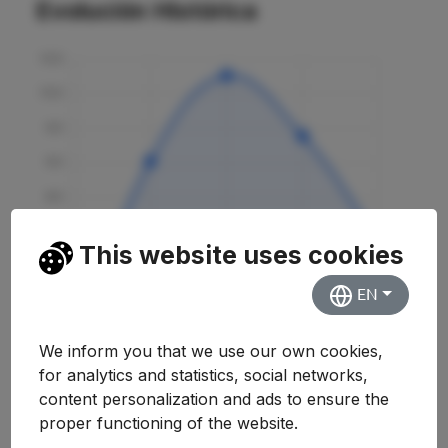
Evolución Histórica
This website uses cookies
EN
We inform you that we use our own cookies,
for analytics and statistics, social networks,
content personalization and ads to ensure the
Curso
Nota
Variación
proper functioning of the website.