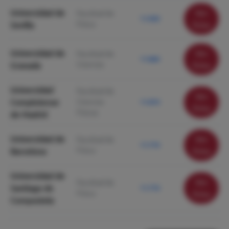
Universidad de
Ver
Facultad de
11.950
Física
Sevilla
ficha
Universidad de
Ver
Facultad de
11.860
Ciencias
Granada
ficha
Universidad
Facultad de
Ver
Complutense
Ciencias
11.810
ficha
Físicas
de Madrid
Universidad de
Ver
Facultad de
11.710
Física
Barcelona
ficha
Universidad de
Ver
Facultad de
Santiago de
11.710
Física
ficha
Compostela