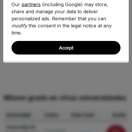
2025-2026
7.850
Our
partners
(including Google) may store,
-16.40%
share and manage your data to deliver
2024-2025
9.390
-8.52%
personalized ads. Remember that you can
modify
this consent in the legal notice at any
2020/2021
10.264
+13.77%
time.
2019/2020
9.022
+47.18%
Accept
2018/2019
6.130
—
Mismo grado en otras universidades
Universidad
Centro
Nota Corte
Acción
Universitat de
Ver
Facultad de