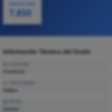
NOTA DE CORTE
7.850
Información Técnica del Grado
MODALIDAD
Presencial
TIPO DE GRADO
Pública
IDIOMA
Español