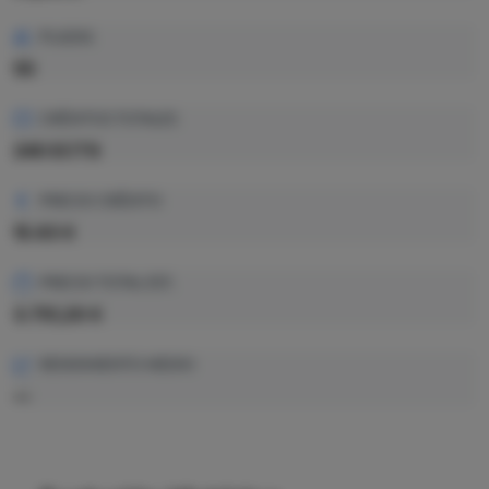
PLAZAS
55
CRÉDITOS TOTALES
240 ECTS
PRECIO CRÉDITO
15.63 €
PRECIO TOTAL EST.
3.751,20 €
RENDIMIENTO MEDIO
—