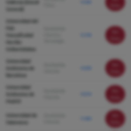
València (Estudi
12.360
Física
ficha
General)
Universidad del
País
Facultad de
Ver
Vasco/Euskal
Ciencia y
12.100
ficha
Tecnología
Herriko
Unibertsitatea
Universidad
Ver
Facultad de
Autónoma de
12.030
Ciencias
ficha
Barcelona
Universidad
Ver
Facultad de
Autónoma de
12.010
Ciencias
ficha
Madrid
Universidad de
Ver
Facultad de
11.990
Ciencias
Salamanca
ficha