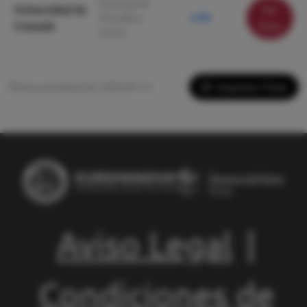
Facultad de
Universidad de
Ver
Filosofía y
5.000
Granada
ficha
Letras
Imprimir Ficha
Última actualización: 2026-05-13
Aviso Legal
|
Condiciones de