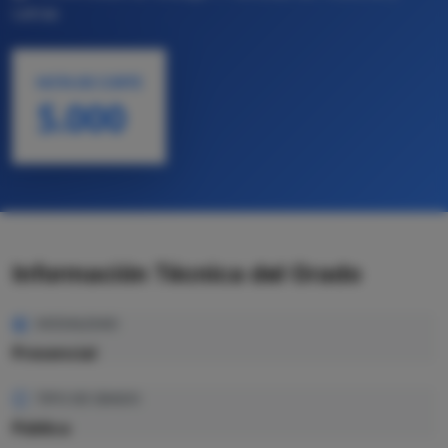
Letras
NOTA DE CORTE
5.000
Información Técnica del Grado
MODALIDAD
Presencial
TIPO DE GRADO
Pública