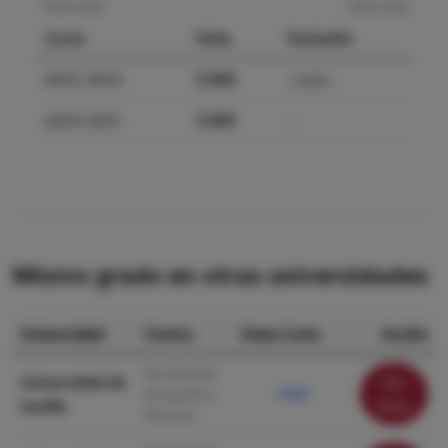
Curso
Nota
Variación
2025-2026
5.000
0.00%
2024-2025
5.000
—
Mismo grado en otras universidades
Universidad
Centro
Nota Corte
Acción
Facultad de
Universidad de
Ver
Geografía e
5.000
Sevilla
ficha
Historia