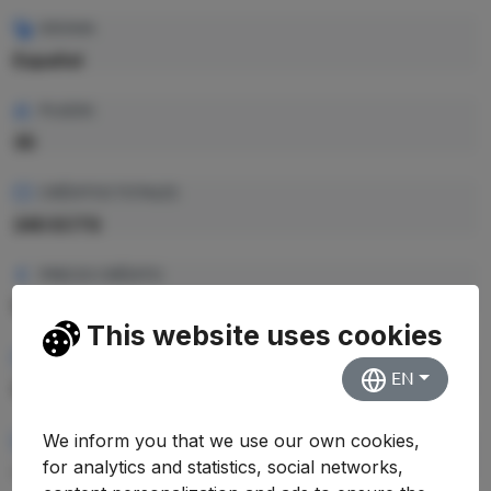
IDIOMA
Español
PLAZAS
35
CRÉDITOS TOTALES
240 ECTS
PRECIO CRÉDITO
12.62 €
This website uses cookies
PRECIO TOTAL EST.
EN
3.028,80 €
We inform you that we use our own cookies,
RENDIMIENTO MEDIO
for analytics and statistics, social networks,
—