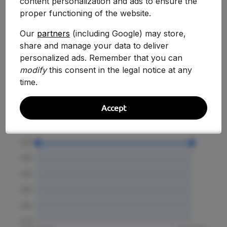
content personalization and ads to ensure the
proper functioning of the website.
Our
partners
(including Google) may store,
Evolución Histórica
share and manage your data to deliver
personalized ads. Remember that you can
modify
this consent in the legal notice at any
time.
Accept