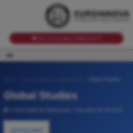
Notas de corte por Comunidades Autónomas
Buscador
Notas de corte por grado
Notas de corte por ramas universitarias
Ver Cursos para créditos ECTS
Inicio
Universidad de Salamanca
Global Studies
Global Studies
Universidad de Salamanca • Facultad de Derecho
NOTA DE CORTE