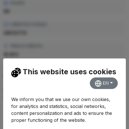
PLAZAS
50
CRÉDITOS TOTALES
240 ECTS
PRECIO CRÉDITO
10.41 €
PRECIO TOTAL EST.
This website uses cookies
2.498,40 €
EN
RENDIMIENTO MEDIO
—
We inform you that we use our own cookies,
for analytics and statistics, social networks,
content personalization and ads to ensure the
proper functioning of the website.
Evolución Histórica