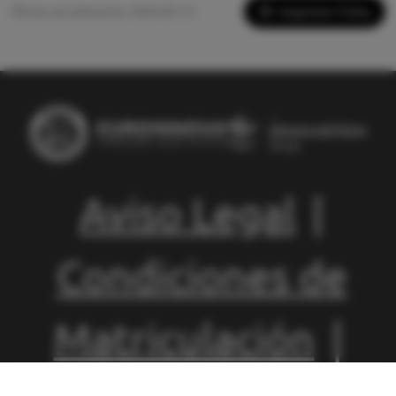
Imprimir Ficha
Última actualización: 2026-05-13
Aviso Legal
|
Condiciones de
Matriculación
|