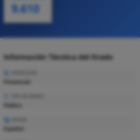
9.610
Información Técnica del Grado
MODALIDAD
Presencial
TIPO DE GRADO
Pública
IDIOMA
Español