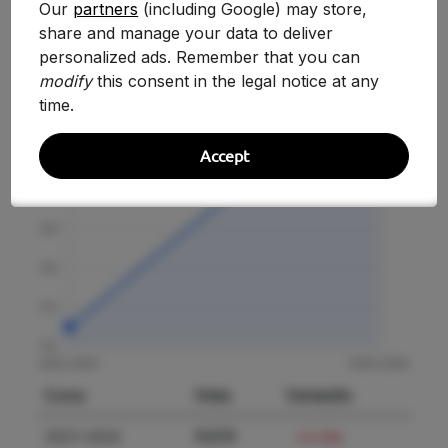
Our
partners
(including Google) may store,
share and manage your data to deliver
personalized ads. Remember that you can
modify
this consent in the legal notice at any
time.
Accept
Curso
Nota
Variación
2025-2026
9.610
+15.78%