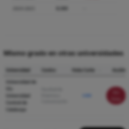
2024-2025
8.300
—
Mismo grado en otras universidades
Universidad
Centro
Nota Corte
Acción
Universidad de
Vic-
Facultad de
Ver
Universidad
Empresa y
5.000
ficha
Comunicación
Central de
Catalunya