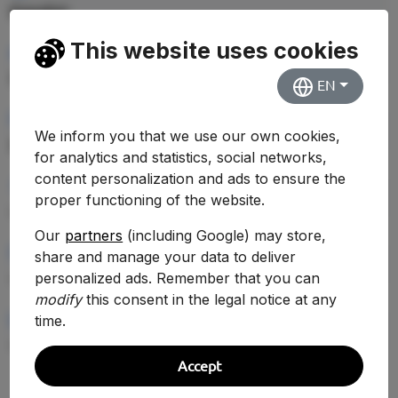
Español
This website uses cookies
PLAZAS
300
EN
CRÉDITOS TOTALES
We inform you that we use our own cookies,
240 ECTS
for analytics and statistics, social networks,
content personalization and ads to ensure the
PRECIO CRÉDITO
proper functioning of the website.
—
Our
partners
(including Google) may store,
PRECIO TOTAL EST.
share and manage your data to deliver
personalized ads. Remember that you can
—
modify
this consent in the legal notice at any
time.
RENDIMIENTO MEDIO
—
Accept