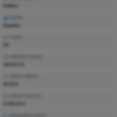
Pública
IDIOMA
Español
PLAZAS
50
CRÉDITOS TOTALES
240 ECTS
PRECIO CRÉDITO
19.83 €
PRECIO TOTAL EST.
4.759,20 €
RENDIMIENTO MEDIO