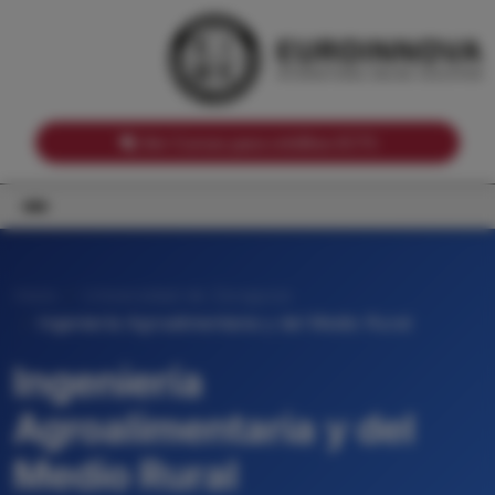
Notas de corte por Comunidades Autónomas
Buscador
Notas de corte por grado
Notas de corte por ramas universitarias
Ver Cursos para créditos ECTS
Inicio
Universidad de Zaragoza
Ingeniería Agroalimentaria y del Medio Rural
Ingeniería
Agroalimentaria y del
Medio Rural