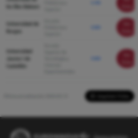
Politécnica
5.180
les Illes Balears
ficha
Superior
Escuela
Universidad de
Ver
Politécnica
5.000
Burgos
ficha
Superior
Escuela
Universidad
Superior de
Ver
Jaume I de
Tecnología y
5.000
ficha
Ciencias
Castellón
Experimentales
Imprimir Ficha
Última actualización: 2026-05-13