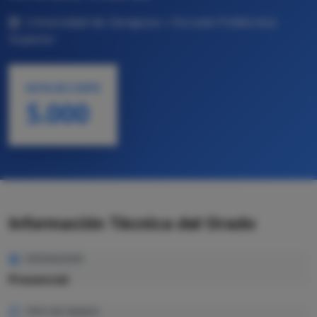
Universidad de Zaragoza • Escuela Politécnica
Superior
NOTA DE CORTE
5.000
Información Técnica del Grado
MODALIDAD
Presencial
TIPO DE GRADO