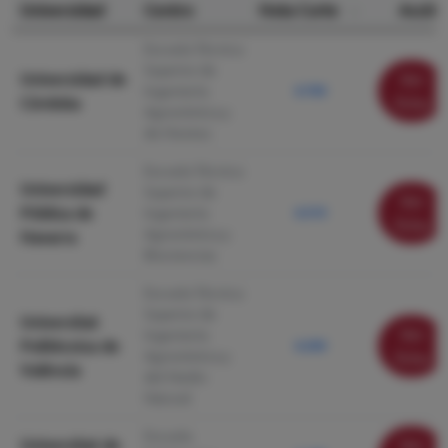
Universidad
Centro
Nota Corte
Acción
Escuela Técnica
Superior de
Universidad de
Ver
Ingeniería
6.760
Córdoba
ficha
Agronómica y
de Montes
Escuela Técnica
Universidad
Superior de
Ver
Pública de
Ingeniería
6.510
ficha
Agronómica y
Navarra
Biociencias
Escuela Técnica
Superior de
Universitat
Ver
Ingeniería
Politècnica de
6.200
Agronómica y
ficha
València
del Medio
Natural
Escuela
Universitat de
Ver