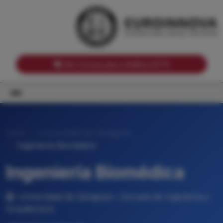
Notas de corte por Comunidades Autónomas
Buscador
Notas de corte por grado
Notas de corte por ramas universitarias
Ver Cursos para créditos ECTS
Inicio
Universidad de Zaragoza
Ingeniería Biomédica
Ingeniería Biomédica
Universidad de Zaragoza • Escuela de Ingeniería y
Arquitectura