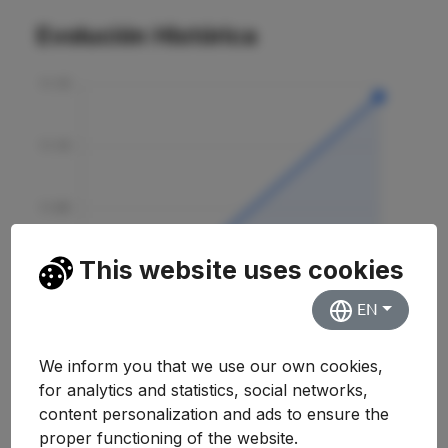
Evolución Histórica
This website uses cookies
EN
We inform you that we use our own cookies,
for analytics and statistics, social networks,
content personalization and ads to ensure the
proper functioning of the website.
Curso
Nota
Variación