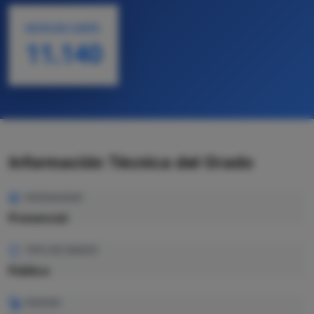
NOTA DE CORTE
11.140
Información Técnica del Grado
MODALIDAD
Presencial
TIPO DE GRADO
Pública
IDIOMA