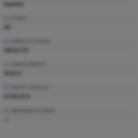
Español
PLAZAS
60
CRÉDITOS TOTALES
240 ECTS
PRECIO CRÉDITO
19.83 €
PRECIO TOTAL EST.
4.759,20 €
RENDIMIENTO MEDIO
—