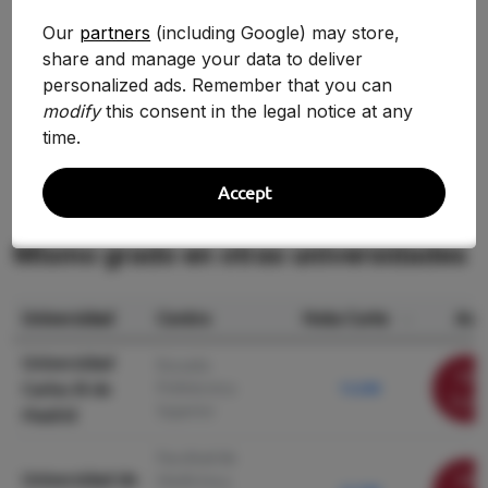
Our
partners
(including Google) may store,
2025-2026
11.140
+1.92%
share and manage your data to deliver
personalized ads. Remember that you can
2024-2025
10.930
—
modify
this consent in the legal notice at any
time.
Accept
Mismo grado en otras universidades
Universidad
Centro
Nota Corte
Acc
Universidad
Escuela
Ver
Carlos III de
Politécnica
13.208
ficha
Superior
Madrid
Facultad de
Universidad de
Ver
Medicina y