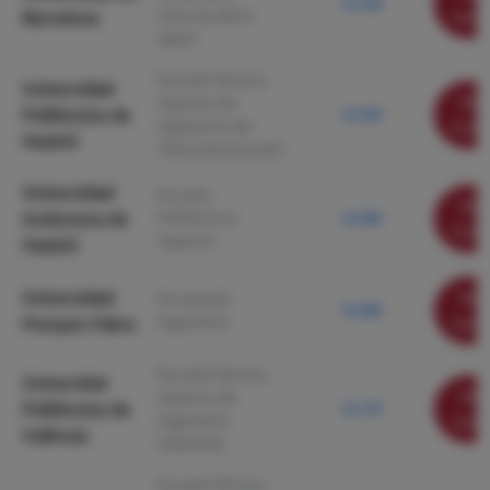
12.740
Ciencias de la
Barcelona
ficha
Salud
Escuela Técnica
Universidad
Ver
Superior de
Politécnica de
12.550
Ingenieros de
ficha
Madrid
Telecomunicación
Universidad
Escuela
Ver
Autónoma de
Politécnica
12.500
ficha
Superior
Madrid
Universidad
Ver
Escuela de
12.400
Ingeniería
Pompeu Fabra
ficha
Escuela Técnica
Universitat
Ver
Superior de
Politècnica de
12.170
Ingeniería
ficha
València
Industrial
Escuela Técnica