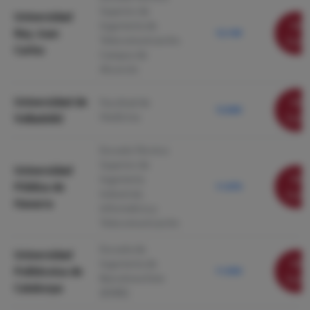
Superior de
Universidad
Ver
Ingeniería de
Rey Juan
12.149
Telecomunicación.
ficha
Carlos
Campus de
Alcorcón
Universidad de
Ver
Facultad de
12.060
Medicina
Valladolid
ficha
Escuela Técnica
Superior de
Universidad
Ver
Ingeniería
Pública de
11.970
Industrial,
ficha
Navarra
Informática y
Telecomunicación
Escuela de
Universidad
Ver
Ingeniería de
Politécnica de
11.950
Barcelona Este
ficha
Catalunya
(EEBE)