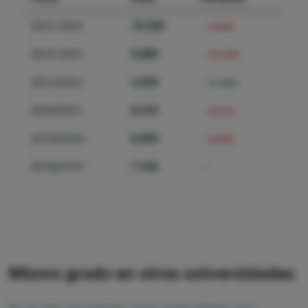
2025-2026
10.280
+4.05%
2024-2025
9.880
+97.60%
2021/2022
5.000
-41.38%
2020/2021
8.529
+6.61%
2019/2020
8.000
+8.99%
2018/2019
7.340
—
Mismo grado en otras universidades