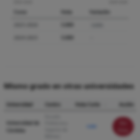
Curso
Nota
Variación
2025-2026
5.000
0.00%
2024-2025
5.000
—
Mismo grado en otras universidades
Universidad
Centro
Nota Corte
Acción
Escuela
Universidad de
Ver
Politécnica
5.000
Superior de
Córdoba
ficha
Bélmez