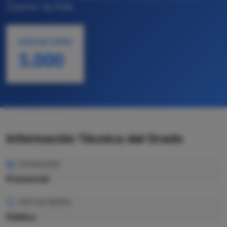
Superior de Ávila
NOTA DE CORTE
5.000
Información Técnica del Grado
MODALIDAD
Presencial
TIPO DE GRADO
Pública