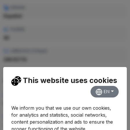
IDIOMA
Español
PLAZAS
42
CRÉDITOS TOTALES
240 ECTS
PRECIO CRÉDITO
This website uses cookies
16.9 €
EN
PRECIO TOTAL EST.
4.056,00 €
We inform you that we use our own cookies,
for analytics and statistics, social networks,
RENDIMIENTO MEDIO
content personalization and ads to ensure the
—
proper functioning of the website.