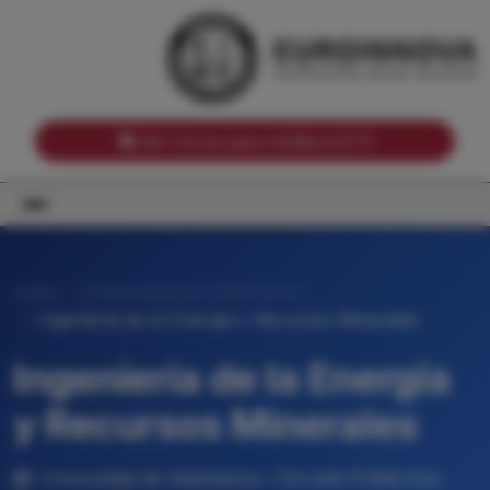
Notas de corte por Comunidades Autónomas
Buscador
Notas de corte por grado
Notas de corte por ramas universitarias
Ver Cursos para créditos ECTS
Inicio
Universidad de Salamanca
Ingeniería de la Energía y Recursos Minerales
Ingeniería de la Energía
y Recursos Minerales
Universidad de Salamanca • Escuela Politécnica