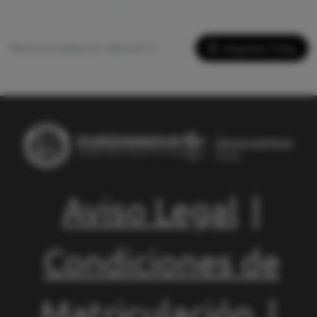
Imprimir Ficha
Última actualización: 2026-05-13
Aviso Legal
|
Condiciones de
Matriculación
|