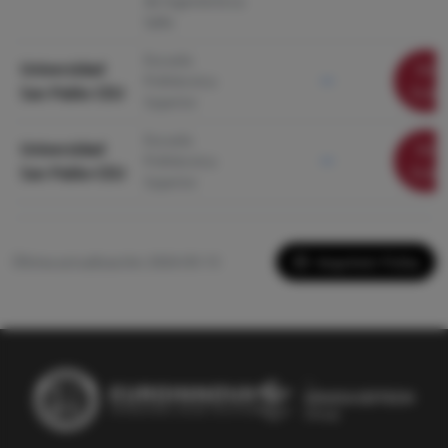
de Ingeniería La
Salle
Escuela
Universidad
Ver
Politécnica
—
San Pablo CEU
ficha
Superior
Escuela
Universidad
Ver
Politécnica
—
San Pablo-CEU
ficha
Superior
Imprimir Ficha
Última actualización: 2026-05-13