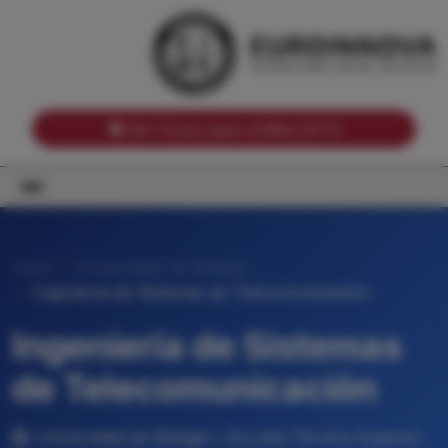
Notas de corte por Comunidades Autónomas
Buscador
Notas de corte por grado
Notas de corte por ramas universitarias
Ver Cursos para créditos ECTS
Inicio
Universidad de Málaga
Ingeniería de Sistemas de Telecomunicación
Ingeniería de Sistemas
de Telecomunicación
Universidad de Málaga • Escuela Técnica Superior