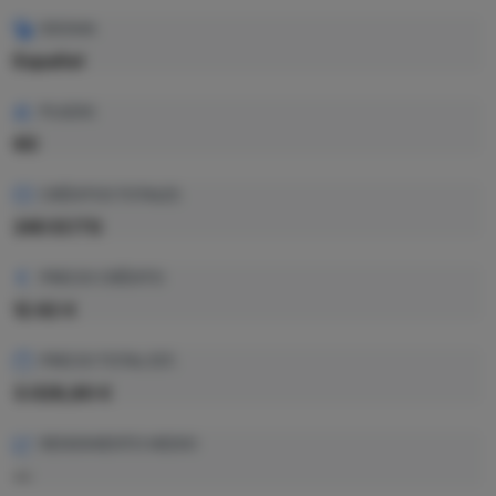
IDIOMA
Español
PLAZAS
60
CRÉDITOS TOTALES
240 ECTS
PRECIO CRÉDITO
12.62 €
PRECIO TOTAL EST.
3.028,80 €
RENDIMIENTO MEDIO
—