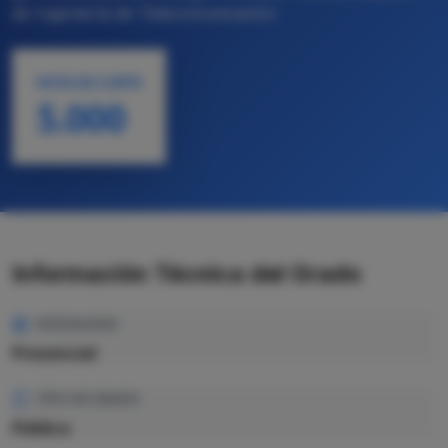
de Ingeniería de Telecomunicación
NOTA DE CORTE
5.000
Información Técnica del Grado
MODALIDAD
Presencial
TIPO DE GRADO
Pública