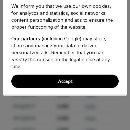
We inform you that we use our own cookies,
Curso
Nota
Variación
for analytics and statistics, social networks,
content personalization and ads to ensure the
2025-2026
5.000
0.00%
proper functioning of the website.
2024-2025
5.000
0.00%
Our
partners
(including Google) may store,
share and manage your data to deliver
2021/2022
5.000
0.00%
personalized ads. Remember that you can
2020/2021
5.000
modify
this consent in the legal notice at any
0.00%
time.
2019/2020
5.000
0.00%
Accept
2018/2019
5.000
0.00%
2017/2018
5.000
0.00%
2016/2017
5.000
0.00%
2015/2016
5.000
0.00%