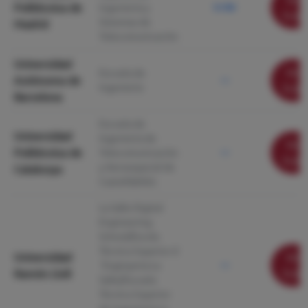
Politécnica de
Ingeniería y
9.190
ficha
Sistemas de
Madrid
Telecomunicación
Universidad
Ver
Escuela de
Autónoma de
—
Ingeniería
ficha
Barcelona
Escuela de
Universidad
Ingeniería de
Ver
Politécnica de
Telecomunicación
—
ficha
y Aeroespacial de
Catalunya
Castelldefels
La Salle Digital
Engineering
School/Escola
Tècnica Superior d
Universidad
Ver
´Enginyeria La
—
Ramón Llull
ficha
Salle/Escuela
Técnica Superior