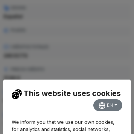
IDIOMA
Español
PLAZAS
CRÉDITOS TOTALES
240 ECTS
PRECIO CRÉDITO
17.69 €
This website uses cookies
PRECIO TOTAL EST.
4.245,60 €
EN
RENDIMIENTO MEDIO
We inform you that we use our own cookies,
—
for analytics and statistics, social networks,