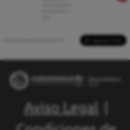
Técnica Superior
de Ingeniería La
Salle
Imprimir Ficha
Última actualización: 2026-05-13
Aviso Legal
|
Condiciones de