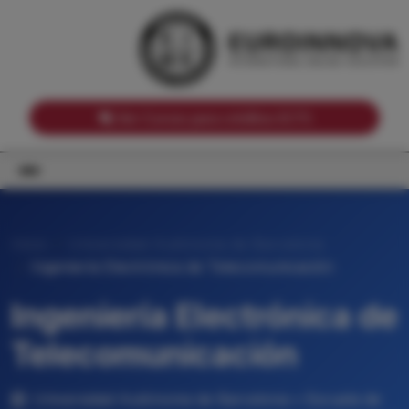
Notas de corte por Comunidades Autónomas
Buscador
Notas de corte por grado
Notas de corte por ramas universitarias
Ver Cursos para créditos ECTS
Inicio
Universidad Autónoma de Barcelona
Ingeniería Electrónica de Telecomunicación
Ingeniería Electrónica de
Telecomunicación
Universidad Autónoma de Barcelona • Escuela de