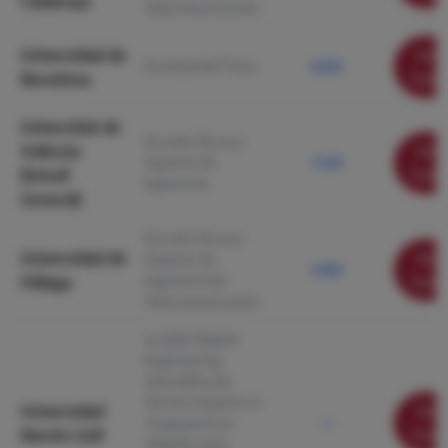
Catalunya
Telecomunicación
Universidad de
Ver
Facultad de Física
8.950
Barcelona
ficha
Universitat de
Escuela Técnica
València
Ver
Superior de
7.230
(Estudi
ficha
Ingeniería
General)
Escuela Técnica
Universidad de
Ver
Superior de
5.000
Ingeniería de
Málaga
ficha
Telecomunicación
La Salle Digital
Engineering
School/Escola
Tècnica Superior d
Universidad
Ver
´Enginyeria La
—
Ramón Llull
ficha
Salle/Escuela