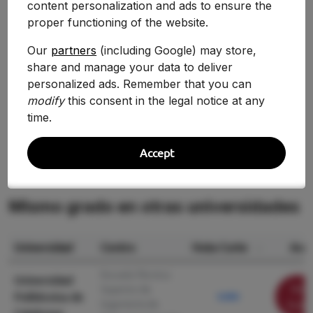
content personalization and ads to ensure the
proper functioning of the website.
Evolución Histórica
Our
partners
(including Google) may store,
share and manage your data to deliver
No hay suficientes datos históricos para mostrar
personalized ads. Remember that you can
una comparativa.
modify
this consent in the legal notice at any
time.
Accept
Mismo grado en otras universidades
Universidad
Centro
Nota Corte
Acci
Escuela Técnica
Universidad
Ver
Superior de
Politécnica de
9.890
Ingeniería de
ficha