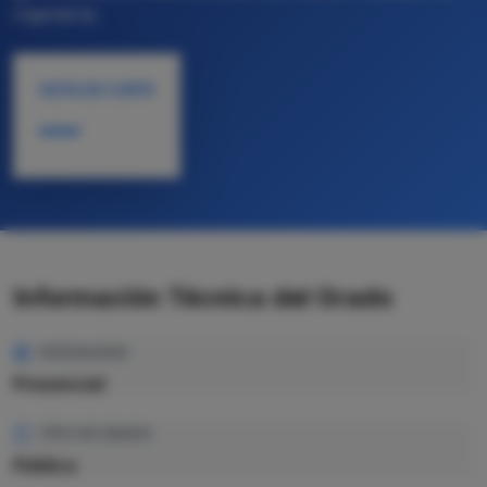
Ingeniería
NOTA DE CORTE
—
Información Técnica del Grado
MODALIDAD
Presencial
TIPO DE GRADO
Pública