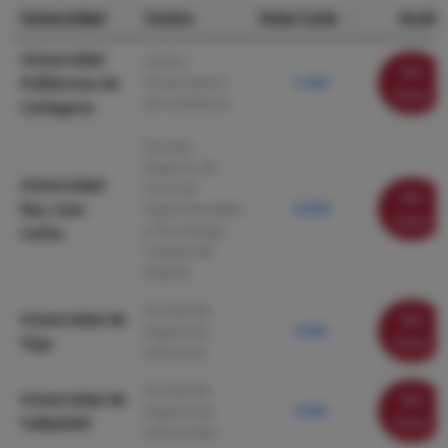
Universidad
Centro
Nota Corte
Acción
Universidad
Centro
Ver
Politécnica de
Universitario
11.967
ficha
de la Defensa
Cartagena
Escuela
Superior de
Universidad
Ciencias
Ver
Rey Juan
Experimentales
10.950
ficha
y Tecnología.
Carlos
Campus de
Madrid
Escuela de
Universidad de
Ver
Ingeniería
9.460
Vigo
ficha
Industrial
Escuela de
Universidad de
Ver
Ingenierías
9.450
Valladolid
ficha
Industriales