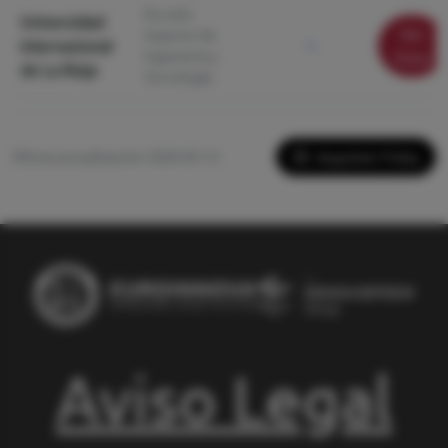
Escuela
Universidad
Ver
Superior de
Internacional
—
Ingeniería y
ficha
de La Rioja
Tecnología
Imprimir Ficha
Última actualización: 2026-05-13
Aviso Legal