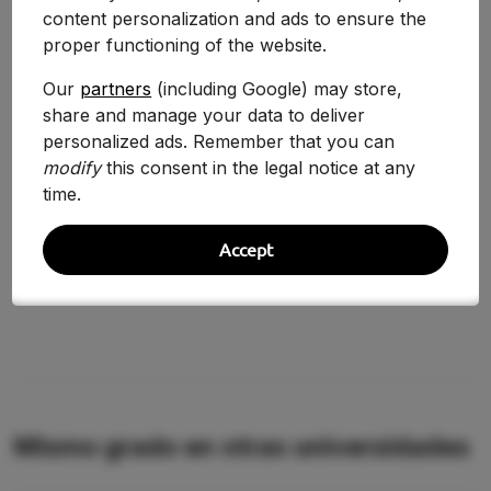
content personalization and ads to ensure the
proper functioning of the website.
Our
partners
(including Google) may store,
Curso
Nota
Variación
share and manage your data to deliver
personalized ads. Remember that you can
2025-2026
11.160
+0.09%
modify
this consent in the legal notice at any
2024-2025
11.150
+5.48%
time.
2020/2021
10.571
+18.09%
Accept
2019/2020
8.952
—
Mismo grado en otras universidades