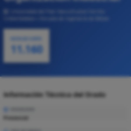
Universidad del País Vasco/Euskal Herriko
Unibertsitatea • Escuela de Ingeniería de Bilbao
NOTA DE CORTE
11.160
Información Técnica del Grado
MODALIDAD
Presencial