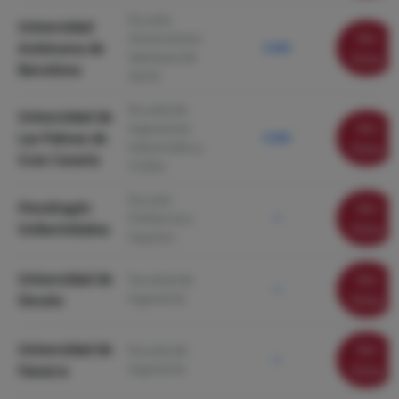
Escuela
Universidad
Ver
Universitaria
Autónoma de
5.090
Salesiana de
ficha
Barcelona
Sarrià
Escuela de
Universidad de
Ver
Ingenierías
Las Palmas de
5.000
Industriales y
ficha
Gran Canaria
Civiles
Escuela
Mondragón
Ver
Politécnica
—
Unibertsitatea
ficha
Superior
Universidad de
Ver
Facultad de
—
Ingeniería
Deusto
ficha
Universidad de
Ver
Escuela de
—
Ingeniería
Navarra
ficha