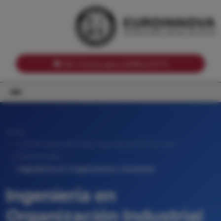
Notas de corte por Comunidades Autónomas
Buscador
Notas de corte por grado
Notas de corte por ramas universitarias
Ver Cursos para créditos ECTS
Inicio
Universidad del País Vasco/Euskal Herriko
Unibertsitatea
Ingeniería en Organización Industrial
Ingeniería en
Organización Industrial