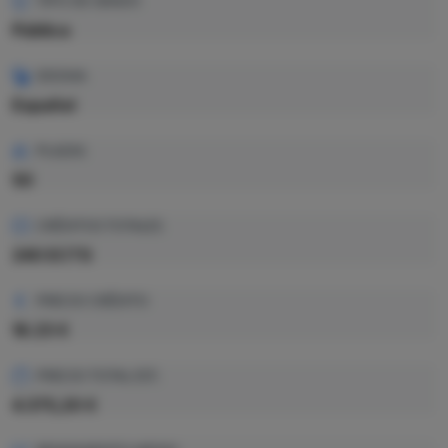
TIPO DE GRADO
Pública
IDIOMA
Español
PLAZAS
50
CRÉDITOS TOTALES
240 ECTS
PRECIO CRÉDITO
18.23 €
PRECIO TOTAL EST.
4.375,20 €