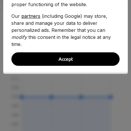
RENDIMIENTO MEDIO
proper functioning of the website.
—
Our
partners
(including Google) may store,
share and manage your data to deliver
personalized ads. Remember that you can
Evolución Histórica
modify
this consent in the legal notice at any
time.
Accept