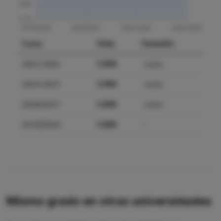
Curso
Nota
Variación
2025-2026
5.000
0.00%
2024-2025
5.000
0.00%
2020/2021
5.000
0.00%
2019/2020
5.000
—
Mismo grado en otras universidades