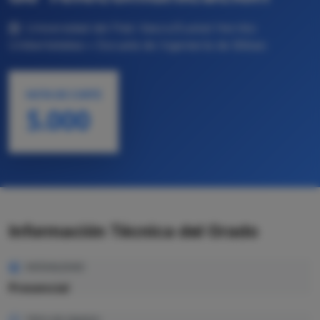
Universidad del País Vasco/Euskal Herriko
Unibertsitatea • Escuela de Ingeniería de Bilbao
NOTA DE CORTE
5.000
Información Técnica del Grado
MODALIDAD
Presencial