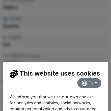
TIPO DE GRADO
Pública
IDIOMA
Español
PLAZAS
120
CRÉDITOS TOTALES
240 ECTS
This website uses cookies
PRECIO CRÉDITO
18.23 €
EN
PRECIO TOTAL EST.
We inform you that we use our own cookies,
4.375,20 €
for analytics and statistics, social networks,
content personalization and ads to ensure the