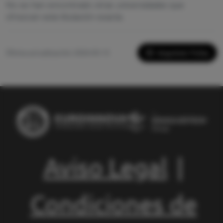
No se han encontrado otras universidades que
ofrezcan esta titulación exacta.
Imprimir Ficha
Última actualización: 2026-05-13
Aviso Legal
|
Condiciones de