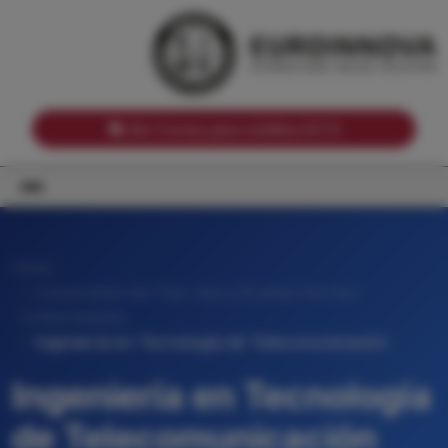
Notas de corte por Comunidades Autónomas
Buscador
Notas de corte por grado
Notas de corte por ramas universitarias
Ver Cursos para créditos ECTS
Inicio
Universidad del País Vasco/Euskal Herriko
Unibertsitatea
Ingeniería en Tecnología de Telecomunicación
Ingeniería en Tecnología
de Telecomunicación