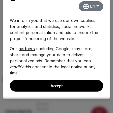
EN
Evolución Histórica
We inform you that we use our own cookies,
for analytics and statistics, social networks,
No hay suficientes datos históricos para mostrar
content personalization and ads to ensure the
una comparativa.
proper functioning of the website.
Our
partners
(including Google) may store,
share and manage your data to deliver
personalized ads. Remember that you can
modify
this consent in the legal notice at any
time.
Mismo grado en otras universidades
Accept
Universidad
Centro
Nota Corte
Acción
Escuela
Técnica
Universidad de
Ver