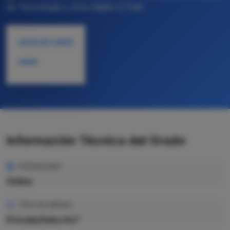
de Tecnología y Arte Digital (UTad)
NOTA DE CORTE
—
Información Técnica del Grado
MODALIDAD
Online
TIPO DE GRADO
Privada/Adscrito*