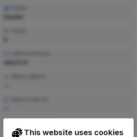
IDIOMA
Español
PLAZAS
0
CRÉDITOS TOTALES
240 ECTS
PRECIO CRÉDITO
—
PRECIO TOTAL EST.
—
RENDIMIENTO MEDIO
This website uses cookies
—