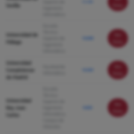
Superior de
11.191
Sevilla
ficha
Ingeniería
Informática
Escuela
Técnica
Universidad de
Ver
Superior de
10.848
Málaga
ficha
Ingeniería
Informática
Universidad
Ver
Facultad de
Complutense
10.305
Informática
ficha
de Madrid
Escuela
Técnica
Universidad
Superior de
Ver
Rey Juan
Ingeniería
9.828
ficha
Informática.
Carlos
Campus de
Móstoles