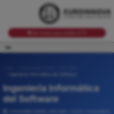
Notas de corte por Comunidades Autónomas
Buscador
Notas de corte por grado
Notas de corte por ramas universitarias
Ver Cursos para créditos ECTS
Inicio
Universidad Camilo José Cela
Ingeniería Informática del Software
Ingeniería Informática
del Software
Universidad Camilo José Cela • Centro Universitario