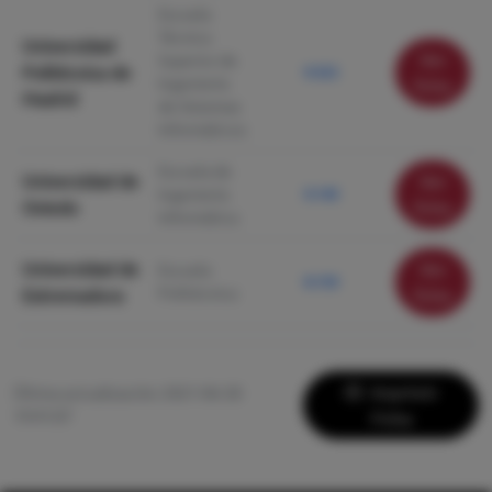
Escuela
Técnica
Universidad
Ver
Superior de
Politécnica de
9.522
Ingeniería
ficha
Madrid
de Sistemas
Informáticos
Escuela de
Universidad de
Ver
Ingeniería
9.140
Oviedo
ficha
Informática
Universidad de
Ver
Escuela
8.150
Politécnica
Extremadura
ficha
Imprimir
Última actualización: 2021-06-28
19:41:07
Ficha