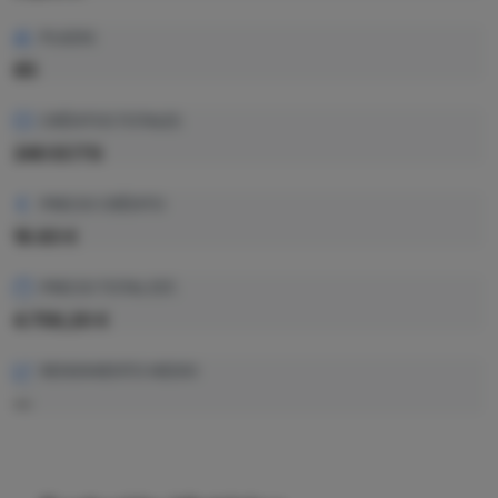
PLAZAS
85
CRÉDITOS TOTALES
240 ECTS
PRECIO CRÉDITO
19.83 €
PRECIO TOTAL EST.
4.759,20 €
RENDIMIENTO MEDIO
—