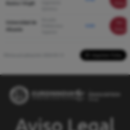
Ingeniería
Rovira i Virgili
ficha
Química
Escuela
Universidad de
Ver
Politécnica
8.500
Alicante
ficha
Superior
Imprimir Ficha
Última actualización: 2026-05-13
Aviso Legal