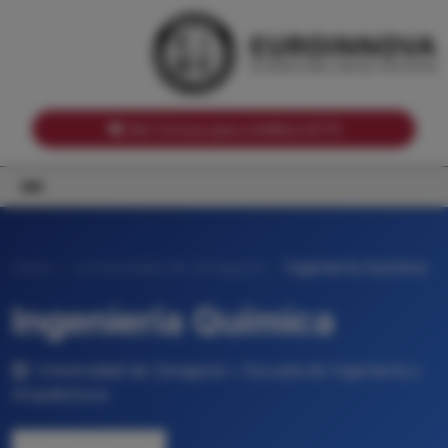
Notas de corte por Comunidades Autónomas
Buscador
Notas de corte por grado
Notas de corte por ramas universitarias
Ver Cursos para créditos ECTS
Inicio
Universidad de Zaragoza
Ingeniería Química
Ingeniería Química
Universidad de Zaragoza • Escuela de Ingeniería y
Arquitectura