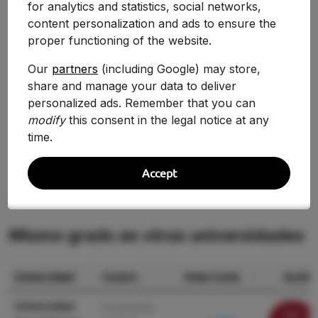
for analytics and statistics, social networks,
2025-2026
5.000
0.00%
content personalization and ads to ensure the
2024-2025
5.000
proper functioning of the website.
0.00%
2020/2021
5.000
Our
partners
(including Google) may store,
0.00%
share and manage your data to deliver
2019/2020
5.000
0.00%
personalized ads. Remember that you can
modify
this consent in the legal notice at any
2018/2019
5.000
—
time.
Accept
Mismo grado en otras universidades
Universidad
Centro
Nota Corte
Acción
Universidad
Facultad de
Ver