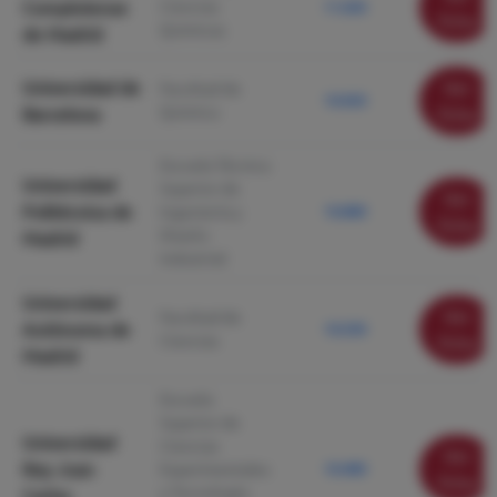
Complutense
Ciencias
11.030
ficha
Químicas
de Madrid
Universidad de
Ver
Facultad de
10.920
Química
Barcelona
ficha
Escuela Técnica
Universidad
Superior de
Ver
Politécnica de
Ingeniería y
10.880
ficha
Diseño
Madrid
Industrial
Universidad
Ver
Facultad de
Autónoma de
10.530
Ciencias
ficha
Madrid
Escuela
Superior de
Universidad
Ciencias
Ver
Rey Juan
Experimentales
10.480
ficha
y Tecnología.
Carlos