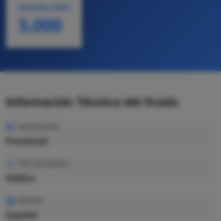
NOTA DE CORTE
5.000
Información Técnica del Grado
MODALIDAD
Presencial
TIPO DE GRADO
Pública
IDIOMA
Español