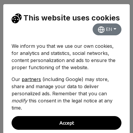
This website uses cookies
Evolución Histórica
EN
We inform you that we use our own cookies,
for analytics and statistics, social networks,
content personalization and ads to ensure the
proper functioning of the website.
Our
partners
(including Google) may store,
share and manage your data to deliver
personalized ads. Remember that you can
modify
this consent in the legal notice at any
time.
Accept