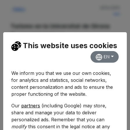
NOTA CORTE
Pública
—
Turismo en la Universitat de Girona
Universitat de Girona
Escuela Universitaria Formatic Barcelona
This website uses cookies
EN
Ver Detalles
We inform you that we use our own cookies,
for analytics and statistics, social networks,
content personalization and ads to ensure the
NOTA CORTE
Pública
—
proper functioning of the website.
Turismo en la Universitat de les Illes
Our
partners
(including Google) may store,
Balears
share and manage your data to deliver
personalized ads. Remember that you can
Universitat de les Illes Balears
modify
this consent in the legal notice at any
Escuela Universitaria de Turismo Felipe