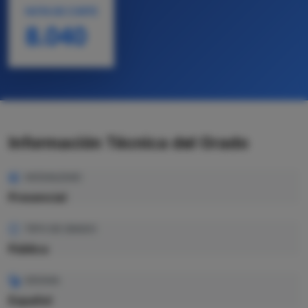
NOTA DE CORTE
8.040
Información Técnica del Grado
MODALIDAD
Presencial
TIPO DE GRADO
Pública
IDIOMA
Español