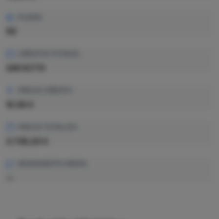
PLAZAS
50
CRÉDITOS TOTALES
240 ECTS
PRECIO CRÉDITO
15.58 €
PRECIO TOTAL EST.
3.739,20 €
RENDIMIENTO MEDIO
—