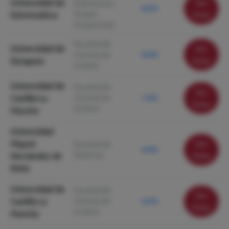
Universidad de
Ver
Enfermería y
8.470
Terapia
Extremadura
ficha
Ocupacional
Facultad de
Universidad de
Ver
Ciencias de
8.030
Zaragoza
ficha
la Salud
Universidad de
Facultad de
Ver
Castilla-La
Ciencias de
7.250
ficha
la Salud
Mancha
Universidad
Miguel
Ver
Facultad de
6.930
Medicina
Hernández de
ficha
Elche
Universidad de
Facultad de
Ver
Castilla La
Ciencias de
6.670
ficha
la Salud
Mancha