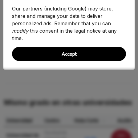
2025-2026
8.040
+7.77%
Our
partners
(including Google) may store,
share and manage your data to deliver
2024-2025
7.460
-3.58%
personalized ads. Remember that you can
2020/2021
7.737
modify
this consent in the legal notice at any
+3.92%
time.
2019/2020
7.445
+28.96%
Accept
2018/2019
5.773
—
Mismo grado en otras universidades
Universidad
Centro
Nota Corte
Acción
Facultad de
Universidad de
Ver