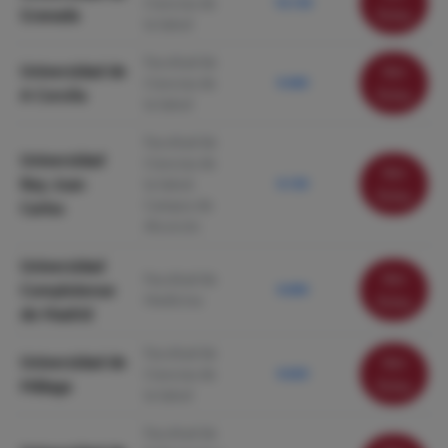
Ciencias de
10.150
Granada
ficha
la Salud
Facultad de
Universidad de
Ver
Ciencias de
9.460
A Coruña
ficha
la Salud
Facultad de
Universidad
Ciencias de
Ver
Rey Juan
la Salud.
9.130
ficha
Campus de
Carlos
Alcorcón
Universidad
Ver
Facultad de
Complutense
9.090
Medicina
ficha
de Madrid
Facultad de
Universidad de
Ver
Ciencias de
9.020
Málaga
ficha
la Salud
Facultad de