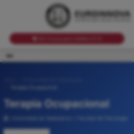
Notas de corte por Comunidades Autónomas
Buscador
Notas de corte por grado
Notas de corte por ramas universitarias
Ver Cursos para créditos ECTS
Inicio
Universidad de Salamanca
Terapia Ocupacional
Terapia Ocupacional
Universidad de Salamanca • Facultad de Psicología