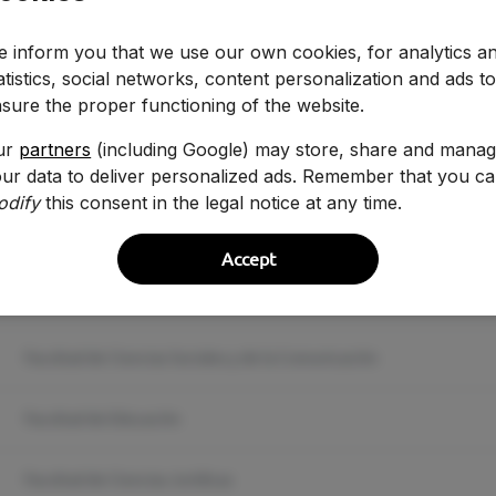
niversidades
 inform you that we use our own cookies, for analytics a
atistics, social networks, content personalization and ads t
sure the proper functioning of the website.
Centro
ur
partners
(including Google) may store, share and mana
ur data to deliver personalized ads. Remember that you c
Facultad de Educación y Psicología
odify
this consent in the legal notice at any time.
Facultad de Ciencias del Trabajo. Sede de Jerez
Accept
Facultad de Ciencias Sociales
Facultad de Ciencias Sociales y de la Comunicación
Facultad de Educación
Facultad de Ciencias Jurídicas