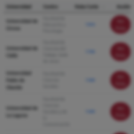
Universidad
Centro
Nota Corte
Acción
Facultad de
Universidad de
Ver
Educación y
7.816
Girona
ficha
Psicología
Facultad de
Universidad de
Ver
Ciencias del
7.700
Trabajo. Sede
Cádiz
ficha
de Jerez
Universidad
Facultad de
Ver
Pablo de
Ciencias
7.560
ficha
Sociales
Olavide
Facultad de
Ciencias
Universidad de
Ver
Sociales y de
7.430
La Laguna
ficha
la
Comunicación