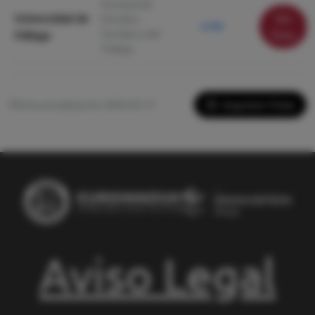
Facultad de
Universidad de
Ver
Estudios
6.700
Sociales y del
Málaga
ficha
Trabajo
Imprimir Ficha
Última actualización: 2026-05-13
Aviso Legal