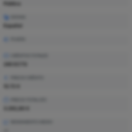
Pública
IDIOMA
Español
PLAZAS
CRÉDITOS TOTALES
240 ECTS
PRECIO CRÉDITO
13.72 €
PRECIO TOTAL EST.
3.292,80 €
RENDIMIENTO MEDIO
—