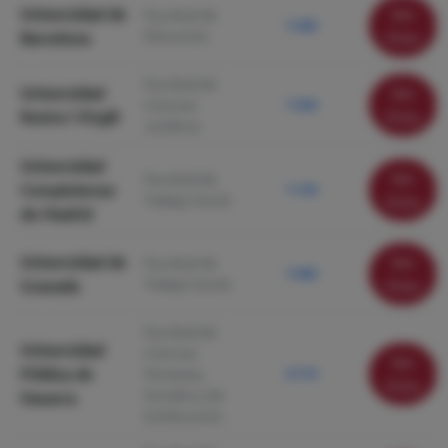
Universidad de
Ver
Facultad de
7.280
Educación
Barcelona
ficha
Facultad de
Universidad
Ver
Ciencias
7.260
Rovira i Virgili
ficha
Jurídicas
Universidad
Ver
Facultad de
Complutense
7.140
Trabajo Social
ficha
de Madrid
Universidad de
Ver
Facultad de
7.080
Trabajo Social
Granada
ficha
Facultad de
Universidad
Ciencias
Ver
Pública de
Humanas,
6.710
ficha
Sociales y de
Navarra
la Educación