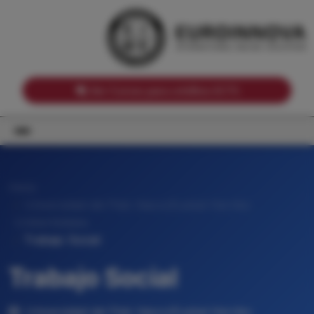
Notas de corte por Comunidades Autónomas
Buscador
Notas de corte por grado
Notas de corte por ramas universitarias
Ver Cursos para créditos ECTS
Inicio
Universidad del País Vasco/Euskal Herriko
Unibertsitatea
Trabajo Social
Trabajo Social
Universidad del País Vasco/Euskal Herriko