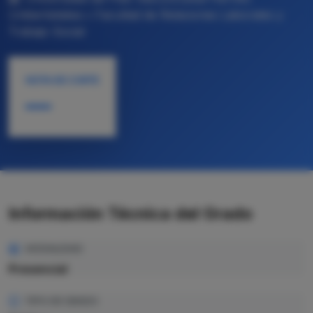
Unibertsitatea • Facultad de Relaciones Laborales y
Trabajo Social
NOTA DE CORTE
—
Información Técnica del Grado
MODALIDAD
Presencial
TIPO DE GRADO