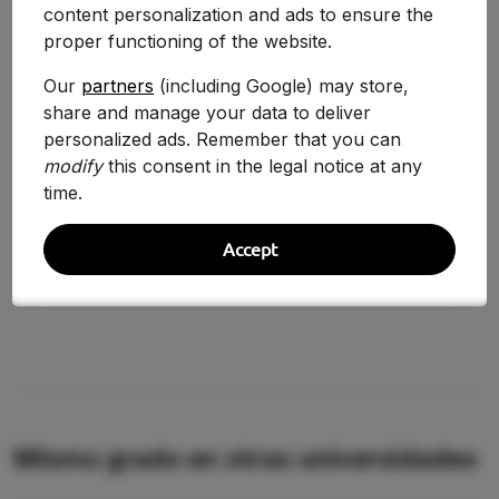
content personalization and ads to ensure the
proper functioning of the website.
Curso
Nota
Variación
Our
partners
(including Google) may store,
2025-2026
8.120
-2.87%
share and manage your data to deliver
personalized ads. Remember that you can
2024-2025
8.360
+5.00%
modify
this consent in the legal notice at any
time.
2020/2021
7.962
+5.48%
2019/2020
7.548
+1.21%
Accept
2018/2019
7.458
—
Mismo grado en otras universidades